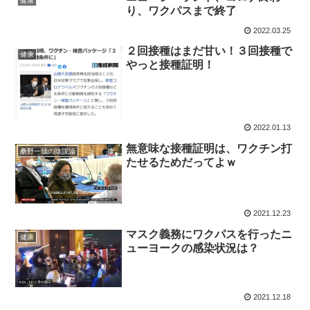
健康
り、ワクパスまで終了
2022.03.25
２回接種はまだ甘い！３回接種で
健康
やっと接種証明！
2022.01.13
無意味な接種証明は、ワクチン打
桑野一哉の陰謀論
たせるためだってよｗ
2021.12.23
マスク義務にワクパスを行ったニ
健康
ューヨークの感染状況は？
2021.12.18