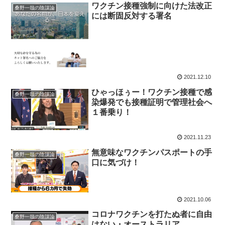
ワクチン接種強制に向けた法改正
桑野一哉の陰謀論
には断固反対する署名
2021.12.10
ひゃっほぅー！ワクチン接種で感
桑野一哉の陰謀論
染爆発でも接種証明で管理社会へ
１番乗り！
2021.11.23
無意味なワクチンパスポートの手
桑野一哉の陰謀論
口に気づけ！
2021.10.06
コロナワクチンを打たぬ者に自由
桑野一哉の陰謀論
はない・オーストラリア