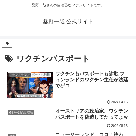
桑野一哉さんの自演乙なファンサイトです。
桑野一哉 公式サイト
PR
ワクチンパスポート
ワクチンもパスポートも詐欺 フ
ステマ（デマ）
ィンランドのワクチン主任が法廷
でゲロ
2024.04.16
オーストリアの政治家、ワクチン
桑野一哉の陰謀論
パスポートを偽造してたってよｗ
2022.08.13
ニュージーランド、コロナ終わ