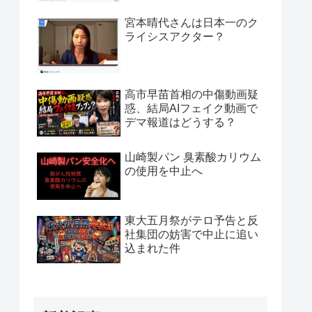
宮本晴代さんは日本一のク
ライシスアクター？
高市早苗首相の中傷動画疑
惑、結局AIフェイク動画で
デマ報道はどうする？
山崎製パン 臭素酸カリウム
の使用を中止へ
東大五月祭がテロ予告と反
社集団の妨害で中止に追い
込まれた件