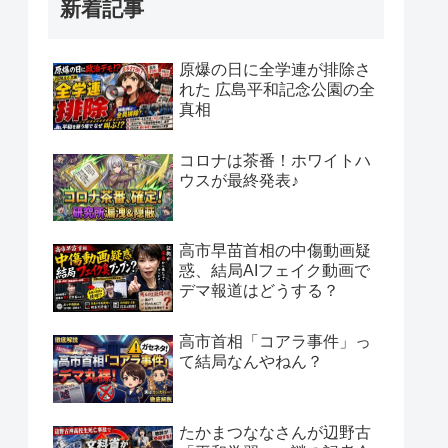
新着記事
原爆の日に全学連が排除さ
れた 広島平和記念公園の全
真相
コロナは茶番！ホワイトハ
ウスが最終発表♪
高市早苗首相の中傷動画疑
惑、結局AIフェイク動画で
デマ報道はどうする？
高市首相「コアラ事件」っ
て結局なんやねん？
たかまつななさんが辺野古