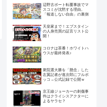
辺野古ボート転覆事故でマ
スコミが沈黙する理由。
「報道しない自由」の裏側
天皇家まで！エプスタイン
の人身売買の証言リスト公
開！
コロナは茶番！ホワイトハ
ウスが最終発表♪
衆院選大勝を「懸念」した
左翼記者が進次郎にフルボ
ッコ→公式記録で公開ｗ
京王線ジョーカーの刺傷事
件はクライシスアクターに
よるヤラセ？