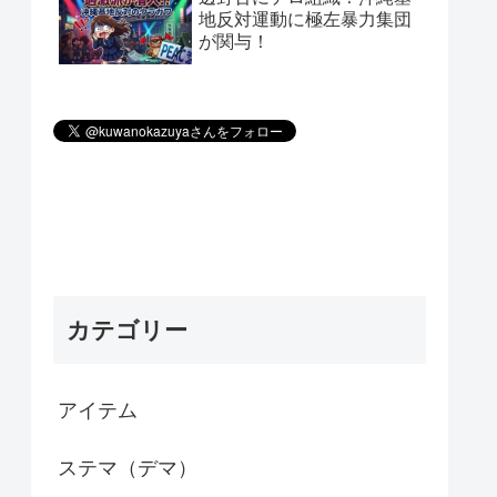
地反対運動に極左暴力集団
が関与！
カテゴリー
アイテム
ステマ（デマ）