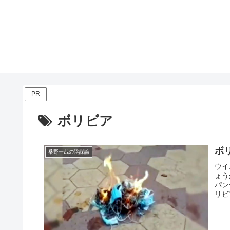
PR
ボリビア
ボ
桑野一哉の陰謀論
ウイ
ょう
パン
リビ