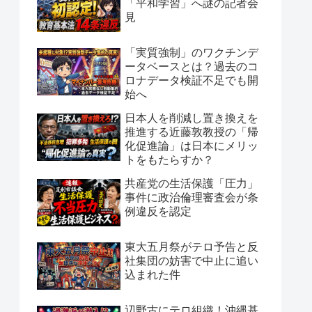
「平和学習」へ謎の記者会
見
「実質強制」のワクチンデ
ータベースとは？過去のコ
ロナデータ検証不足でも開
始へ
日本人を削減し置き換えを
推進する近藤敦教授の「帰
化促進論」は日本にメリッ
トをもたらすか？
共産党の生活保護「圧力」
事件に政治倫理審査会が条
例違反を認定
東大五月祭がテロ予告と反
社集団の妨害で中止に追い
込まれた件
辺野古にテロ組織！沖縄基