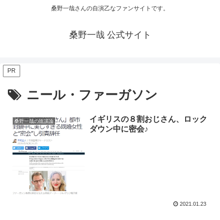
桑野一哉さんの自演乙なファンサイトです。
桑野一哉 公式サイト
PR
ニール・ファーガソン
イギリスの８割おじさん、ロック
桑野一哉の陰謀論
ダウン中に密会♪
2021.01.23