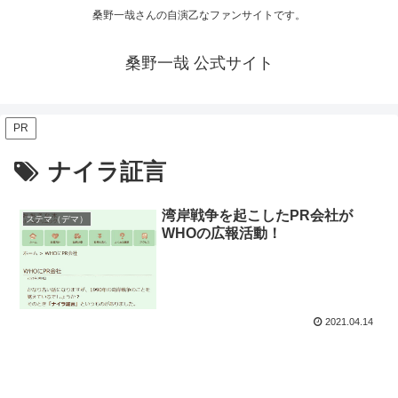
桑野一哉さんの自演乙なファンサイトです。
桑野一哉 公式サイト
PR
ナイラ証言
湾岸戦争を起こしたPR会社が
ステマ（デマ）
WHOの広報活動！
2021.04.14