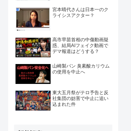
宮本晴代さんは日本一のク
ライシスアクター？
高市早苗首相の中傷動画疑
惑、結局AIフェイク動画で
デマ報道はどうする？
山崎製パン 臭素酸カリウム
の使用を中止へ
東大五月祭がテロ予告と反
社集団の妨害で中止に追い
込まれた件