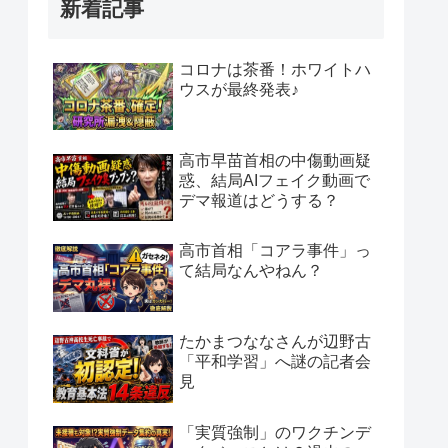
新着記事
コロナは茶番！ホワイトハ
ウスが最終発表♪
高市早苗首相の中傷動画疑
惑、結局AIフェイク動画で
デマ報道はどうする？
高市首相「コアラ事件」っ
て結局なんやねん？
たかまつななさんが辺野古
「平和学習」へ謎の記者会
見
「実質強制」のワクチンデ