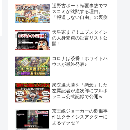
辺野古ボート転覆事故でマ
スコミが沈黙する理由。
「報道しない自由」の裏側
天皇家まで！エプスタイン
の人身売買の証言リスト公
開！
コロナは茶番！ホワイトハ
ウスが最終発表♪
衆院選大勝を「懸念」した
左翼記者が進次郎にフルボ
ッコ→公式記録で公開ｗ
京王線ジョーカーの刺傷事
件はクライシスアクターに
よるヤラセ？