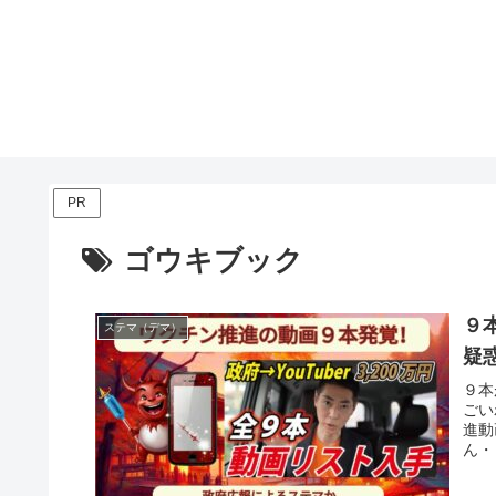
PR
ゴウキブック
９
ステマ（デマ）
疑
９本
ごい
進動
ん・