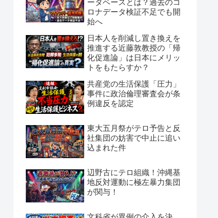
ータベースとは？過去のコ
ロナデータ検証不足でも開
始へ
日本人を削減し置き換えを
推進する近藤敦教授の「帰
化促進論」は日本にメリッ
トをもたらすか？
共産党の生活保護「圧力」
事件に政治倫理審査会が条
例違反を認定
東大五月祭がテロ予告と反
社集団の妨害で中止に追い
込まれた件
辺野古にテロ組織！沖縄基
地反対運動に極左暴力集団
が関与！
文科省が異例の介入を決