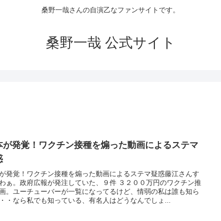
桑野一哉さんの自演乙なファンサイトです。
桑野一哉 公式サイト
本が発覚！ワクチン接種を煽った動画によるステマ
惑
が発覚！ワクチン接種を煽った動画によるステマ疑惑藤江さんす
わぁ。政府広報が発注していた、９件 ３２００万円のワクチン推
画。ユーチューバーが一覧になってるけど、情弱の私は誰も知ら
・・なら私でも知っている、有名人はどうなんでしょ...