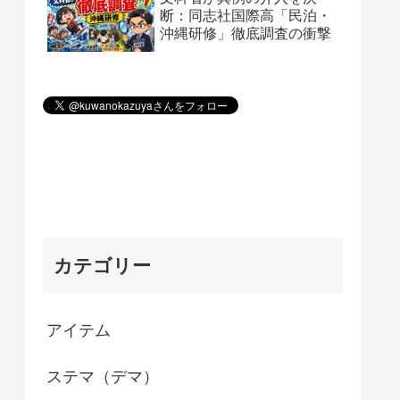
断：同志社国際高「民泊・
沖縄研修」徹底調査の衝撃
カテゴリー
アイテム
ステマ（デマ）