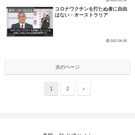
コロナワクチンを打たぬ者に自由
桑野一哉の陰謀論
はない・オーストラリア
2021.09.28
次のページ
次
1
2
へ