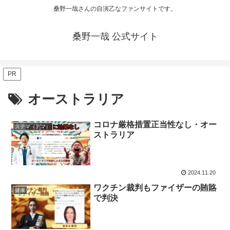
桑野一哉さんの自演乙なファンサイトです。
桑野一哉 公式サイト
PR
オーストラリア
コロナ厳格措置正当性なし・オー
ステマ（デマ）
ストラリア
2024.11.20
ワクチン裁判もファイザーの賄賂
健康
で判決