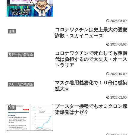
2023.08.09
コロナワクチンは史上最大の医療
健康
詐欺・スカイニュース
2023.06.02
コロナワクチンで死亡しても葬儀
桑野一哉の陰謀論
代は負担するので大丈夫・オース
トラリア
2022.10.09
マスク着用義務化で１０倍に感染
桑野一哉の陰謀論
拡大ｗ
2022.02.05
ブースター接種でもオミクロン感
健康
染爆発はナゼ？
2022.01.10