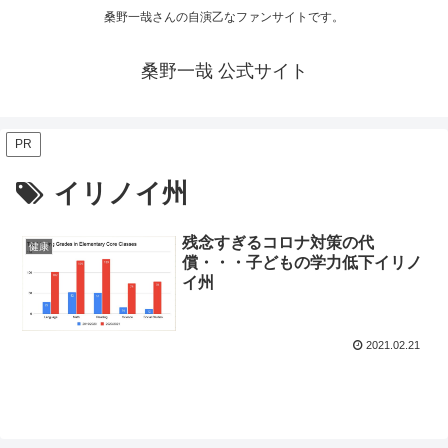
桑野一哉さんの自演乙なファンサイトです。
桑野一哉 公式サイト
PR
イリノイ州
残念すぎるコロナ対策の代
健康
償・・・子どもの学力低下イリノ
イ州
2021.02.21