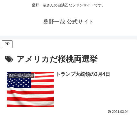
桑野一哉さんの自演乙なファンサイトです。
桑野一哉 公式サイト
PR
アメリカだ桜桃両選挙
トランプ大統領の3月4日
桑野一哉の陰謀論
2021.03.04