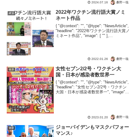
は2023年に政府から自治体へ、ワクチン
桑野一哉
2024.07.16
被害の情報を隠蔽するように指示。公開
はおろか、問い合わせにも応じないよう
2022年ワクチン流行語大賞ノミ
健康
に通達がでていたは...
ネート作品
{ "@context": "", "@type": "NewsArticle",
"headline": "2022年ワクチン流行語大賞ノ
ミネート作品", "image": [ "" ],
"datePublished": "2022-0...
桑野一哉
2022.01.26
女性セブン2/2号・ワクチン大
健康
国・日本が感染者数世界一
{ "@context": "", "@type": "NewsArticle",
"headline": "女性セブン2/2号・ワクチン
大国・日本が感染者数世界一", "image": [
"" ], "datePublished": "...
桑野一哉
2023.01.20
ジョーバイデンもマスクパフォー
健康
マンス♪