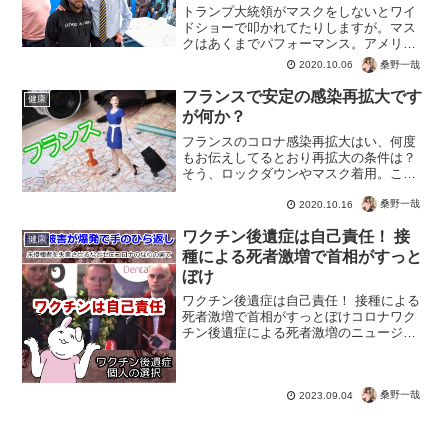
トランプ大統領がマスクをしないとワイ
ドショーで叩かれてたりしますが。マス
クはあくまでパフォーマンス。アメリカ
の場合は国民を恐怖に陥れてコントロー
桑野一哉
2020.10.06
ルするため。だから大統領候補者はコロ
ナ対策など茶番としっているわけ。マス
フランスで安定の感染再拡大です
健康
クもソーシャルディスタン...
が何か？
フランスのコロナ感染再拡大はい、何度
もお伝えしてるとおり再拡大の条件は？
そう、ロックダウンやマスク着用。こん
なに厳しくしても再拡大。というか間違
った対策をするから再拡大するだけなん
桑野一哉
2020.10.16
ですけどね。フランスでは、コロナ感染
ワクチン後遺症は自己責任！ 接
防止対策として、出産の際...
健康
種による死者激増で首相がすっと
ぼけ
ワクチン後遺症は自己責任！ 接種による
死者激増で首相がすっとぼけコロナワク
チン後遺症による死者激増のニュージー
ランド。未接種者を失業に追い込む政策
を行いながら、強制ではなかったと言い
逃れ。打って健康を失った人は、個人の
桑野一哉
選択だったのでしょうか...
2023.09.04