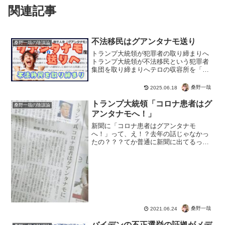
関連記事
不法移民はグアンタナモ送り
桑野一哉の陰謀論
トランプ大統領が犯罪者の取り締まりへ
トランプ大統領が不法移民という犯罪者
集団を取り締まりへテロの収容所を「グ
アンタナモ」に３万人規模の建設。世界
で犯罪やテロ行為を行い、治安と文化を
桑野一哉
2025.06.18
破壊する不法移民。左翼の悪事により、
善良な市民が被害を受けて...
トランプ大統領「コロナ患者はグ
桑野一哉の陰謀論
アンタナモへ！」
新聞に「コロナ患者はグアンタナモ
へ！」って、え！？去年の話じゃなかっ
たの？？？てか普通に新聞に出てるっ
て、どうしちゃったの！？と思って読ん
でみたら、アメリカ大統領選挙の時の話
だって。コロナ患者はグアンタナモで隔
離すればいいと、トンデモ発言し...
桑野一哉
2021.06.24
バイデンの不正選挙の証拠がメデ