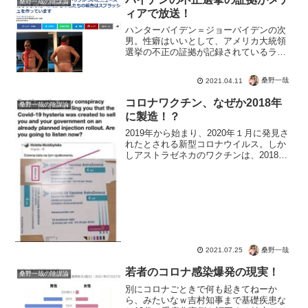
桑野一哉の陰謀論
ィアで放送！
ハンターバイデン＝ジョーバイデンの次
男。性癖はいいとして、アメリカ大統領
選挙の不正の証拠が記録されているラッ
プトップをメディアが放送！法廷闘争に
なるとのことですが、この状況からどう
桑野一哉
2021.04.11
いう動きになるのか楽しみですね。選挙
前に出た情報がようや選挙...
コロナワクチン、なぜか2018年
桑野一哉の陰謀論
に製造！？
2019年から始まり、2020年１月に発見さ
れたとされる新型コロナウイルス。しか
しアストラゼネカのワクチンは、2018年
には用意されていたそうですよ。タイム
トラベラーになった気分ですね♪これはマ
ンデラエフェクト？? 世界線が変わった
から？ ...
桑野一哉
2021.07.25
若者のコロナ感染爆発の現実！
桑野一哉の陰謀論
別にコロナごときで何も起きてねーか
ら、みたいなｗ吉村知事まで基礎疾患な