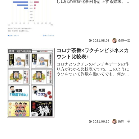
し10代の重症化事例を訂正する始末。ど
んだけコロナ煽りをやりたいのか。もう
日本人もさすがに気づいてきたので騙さ
れませんよ。仮に事実だとしても１年以
上もワチャワチャやってる...
桑野一哉
2021.08.08
コロナ茶番×ワクチンビジネスカ
桑野一哉の陰謀論
ウント比較表♪
コロナとワクチンのインチキデータの作
り方がわかる比較表ですね。このように
ウソをついて詐欺を働いてでも、何かを
行おうとしているということです。PCR
検査でウイルスの感染を診断することは
できません。にもかかわらず「陽性」な
だけで、新型コロナウイ...
桑野一哉
2021.06.16