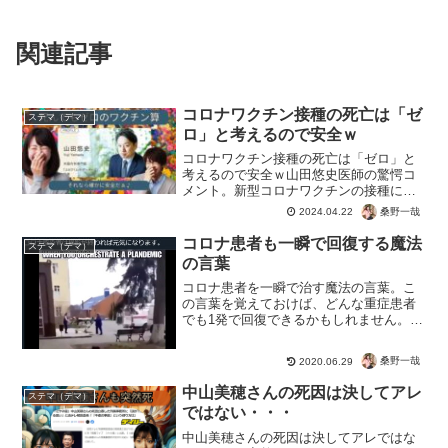
関連記事
コロナワクチン接種の死亡は「ゼ
ステマ（デマ）
ロ」と考えるので安全ｗ
コロナワクチン接種の死亡は「ゼロ」と
考えるので安全ｗ山田悠史医師の驚愕コ
メント。新型コロナワクチンの接種によ
る死亡は「ゼロ」と考えてください。っ
桑野一哉
2024.04.22
て。確かにそのワクチン算なら、絶対に
死者は発生しないので安全。ただ戦後最
コロナ患者も一瞬で回復する魔法
ステマ（デマ）
悪の薬害、すでにこびナビ...
の言葉
コロナ患者を一瞬で治す魔法の言葉。こ
の言葉を覚えておけば、どんな重症患者
でも1発で回復できるかもしれません。魔
法とか引き寄せとかスピリチュアルとか
信じなかったのですが、これからは信じ
桑野一哉
2020.06.29
ることにします。重要のコロナ患者でも
瞬で治す魔法の言葉。そ...
中山美穂さんの死因は決してアレ
ステマ（デマ）
ではない・・・
中山美穂さんの死因は決してアレではな