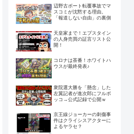
辺野古ボート転覆事故でマ
スコミが沈黙する理由。
「報道しない自由」の裏側
天皇家まで！エプスタイン
の人身売買の証言リスト公
開！
コロナは茶番！ホワイトハ
ウスが最終発表♪
衆院選大勝を「懸念」した
左翼記者が進次郎にフルボ
ッコ→公式記録で公開ｗ
京王線ジョーカーの刺傷事
件はクライシスアクターに
よるヤラセ？