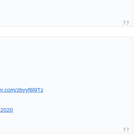
ter.com/zbyyf8l9Tz
 2020