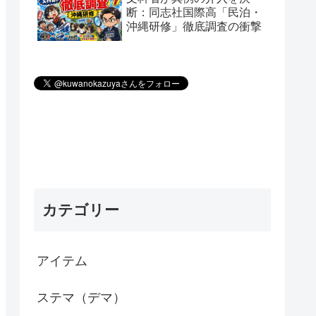
断：同志社国際高「民泊・
沖縄研修」徹底調査の衝撃
カテゴリー
アイテム
ステマ（デマ）