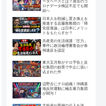
ータベースとは？過去のコ
ロナデータ検証不足でも開
始へ
日本人を削減し置き換えを
推進する近藤敦教授の「帰
化促進論」は日本にメリッ
トをもたらすか？
共産党の生活保護「圧力」
事件に政治倫理審査会が条
例違反を認定
東大五月祭がテロ予告と反
社集団の妨害で中止に追い
込まれた件
辺野古にテロ組織！沖縄基
地反対運動に極左暴力集団
が関与！
文科省が異例の介入を決