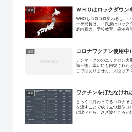
ＷＨＯはロックダウン
健康
WHOもコロコロ変わるし、
ーゲ局長は、「政府はロック
庭内暴力、学校教育、癌治療等
コロナワクチン使用中
健康
デンマークののエリクセン大
識不明。幸いにも回復された
こではありません。大臣はアス
ワクチンを打たなけれ
健康
とっくに終わってるコロナそ
を流すことで成り立つ新型コ
に比べたら、さざ波どころか始