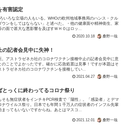
を有害認定
いろいろな立場の人もいる。WHOの欧州地域事務局のハンス・クル
ダウンをしてはならない」と述べた。・他の健康面や精神衛生、家
の面で甚大な悪影響を及ぼすＷＨＯはロッ...
2020.10.18
桑野一哉
止の記者会見中に失神！
臣。アストラゼネカ社のコロナワクチン接種中止の記者会見中に意
とのことでよかったです。確かに応急処置は見事！ですが本題はそ
トラゼネカ社のコロナワクチンを接種してい...
2021.04.27
桑野一哉
ばとっくに終わってるコロナ祭り
もそも無症状者をインチキPCR検査で「陽性」。「感染者」とデマ
ロナウイルス祭り。日本でも年間１千万人の症状者のインフル先輩
まってもいないですからね。あとはマスコ...
2021.12.01
桑野一哉