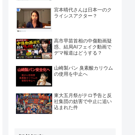
宮本晴代さんは日本一のク
ライシスアクター？
高市早苗首相の中傷動画疑
惑、結局AIフェイク動画で
デマ報道はどうする？
山崎製パン 臭素酸カリウム
の使用を中止へ
東大五月祭がテロ予告と反
社集団の妨害で中止に追い
込まれた件