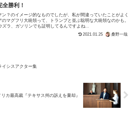
完全勝利！
マン？のイメージ的なものでしたが、私が間違っていたことがよく
アのマグフリ大統領って、トランプと並ぶ聡明な大統領なのかも。
ウズラ、ガソリンでも証明してるんですよね...
2021.01.25
桑野一哉
ライシスアクター集
メリカ最高裁『テキサス州の訴えを棄却』