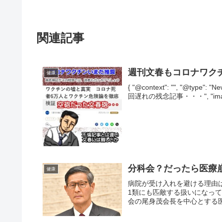
関連記事
週刊文春もコロナワク
健康
{ "@context": "", "@typ
回遅れの残念記事・・・", "image": [ 
分科会？だったら医療
健康
病院が受け入れを避ける理由
1類にも匹敵する扱いになっ
会の尾身茂会長を中心とする医