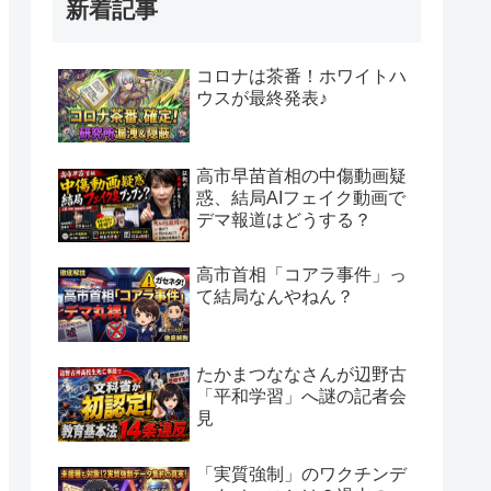
新着記事
コロナは茶番！ホワイトハ
ウスが最終発表♪
高市早苗首相の中傷動画疑
惑、結局AIフェイク動画で
デマ報道はどうする？
高市首相「コアラ事件」っ
て結局なんやねん？
たかまつななさんが辺野古
「平和学習」へ謎の記者会
見
「実質強制」のワクチンデ