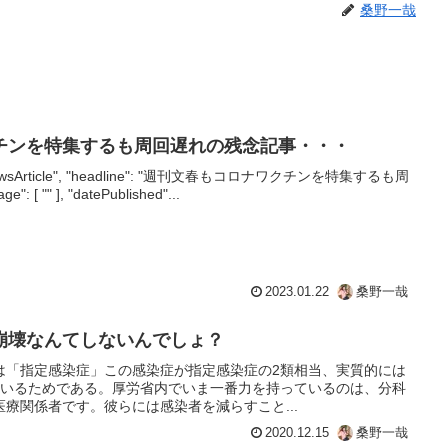
桑野一哉
チンを特集するも周回遅れの残念記事・・・
e": "NewsArticle", "headline": "週刊文春もコロナワクチンを特集するも周
"" ], "datePublished"...
2023.01.22
桑野一哉
崩壊なんてしないんでしょ？
は「指定感染症」この感染症が指定感染症の2類相当、実質的には
ているためである。厚労省内でいま一番力を持っているのは、分科
療関係者です。彼らには感染者を減らすこと...
2020.12.15
桑野一哉