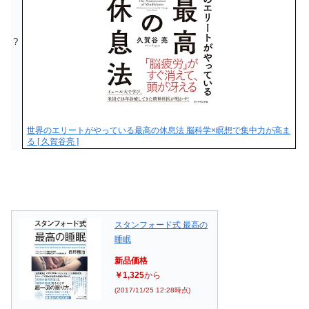
?
世界のエリートがやっている最高の休息法 脳科学×瞑想で集中力が高ま
る [ 久賀谷亮 ]
スタンフォード式 最高の
睡眠
新品価格
￥1,325
から
(2017/11/25 12:28時点)