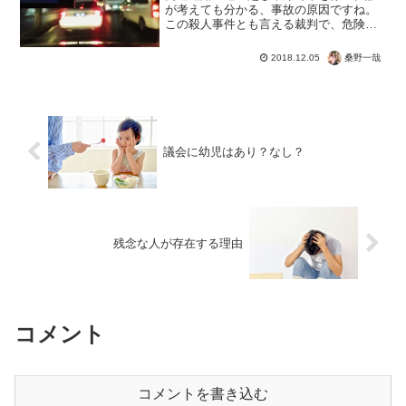
が考えても分かる、事故の原因ですね。
この殺人事件とも言える裁判で、危険運
転致死傷罪が問題になってますよね。当
然だろ！ むしろどう見ても殺人罪。で
桑野一哉
2018.12.05
も弁護側は、法律的に運転していないの
で「危険運転致死傷罪」に...
議会に幼児はあり？なし？
残念な人が存在する理由
コメント
コメントを書き込む