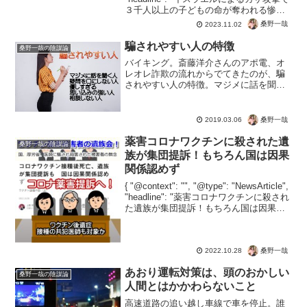
３千人以上の子どもの命が奪われる惨劇",
"image": [ "" ], "datePublished...
桑野一哉
2023.11.02
騙されやすい人の特徴
桑野一哉の陰謀論
バイキング。斎藤洋介さんのアポ電、オ
レオレ詐欺の流れからでてきたのが、騙
されやすい人の特徴。マジメに話を聞く
人疑問を口にしない人優しすぎる相談し
ない人思い込みの強い人マジメに話を聞
く人は、ちゃんと詐欺のストーリーを効
桑野一哉
2019.03.06
いてしまう人。途中で？？...
薬害コロナワクチンに殺された遺
桑野一哉の陰謀論
族が集団提訴！もちろん国は因果
関係認めず
{ "@context": "", "@type": "NewsArticle",
"headline": "薬害コロナワクチンに殺され
た遺族が集団提訴！もちろん国は因果関
係認めず", "image": [ "" ], "datePubli...
桑野一哉
2022.10.28
あおり運転対策は、頭のおかしい
桑野一哉の陰謀論
人間とはかかわらないこと
高速道路の追い越し車線で車を停止。誰