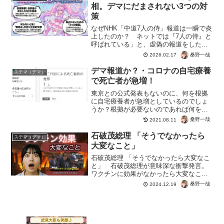
に、コロナワクチン後...
相。デマにだまされない3つの対
策
なぜNHK「中道7人の侍」報道は一瞬で炎
上したのか？ ネットでは『7人の侍』と
呼ばれている」と、虚偽の報道をしたか
らです。これは中道改革連合の泉健太さ
桑野一哉
2026.02.17
ん本人も否定しています。もちろんSNS
上の履歴には、中道の７人が『7人の侍』
デマ報道か？・コロナの自宅療養
ステマ（デマ）
と呼ばれている...
で死亡者が急増！
東京との公式発表もないのに、何を根拠
に自宅療養者が急増としているのでしょ
うか？根拠が必要ないのであれば何をど
ういってもアリですよね？新型コロナウ
桑野一哉
2021.08.11
イルスが怖いってのも独自でしょうか？
自宅療養中の死者急増なんてタグまで作
石破茂総理 「そうでなかったら
ステマ（デマ）
られているので、マスコミ...
大変なこと」
石破茂総理 「そうでなかったら大変なこ
と」 石破茂総理が意味深な衝撃発言。
ワクチンに効果がなかったら大変なこ
と。正確には、「ワクチンを打って 本当
桑野一哉
2024.12.19
に重篤なコロナの症状から逃れたという
人も大勢いるんだと思います。そうでな
かったら大変なこと」と...