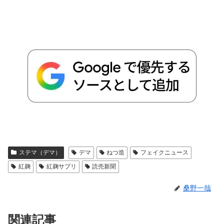
ステマ（デマ）
デマ
ねつ造
フェイクニュース
紅麹
紅麹サプリ
読売新聞
桑野一哉
関連記事