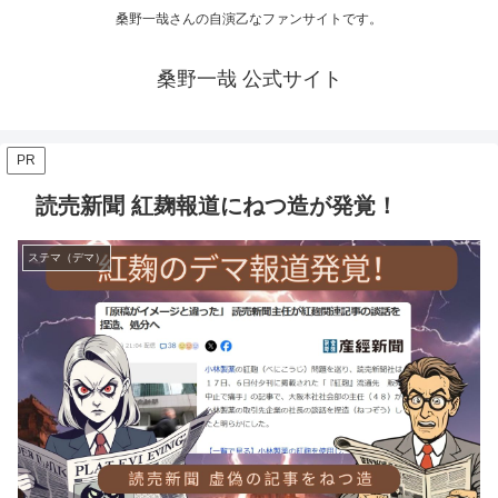
桑野一哉さんの自演乙なファンサイトです。
桑野一哉 公式サイト
PR
読売新聞 紅麹報道にねつ造が発覚！
ステマ（デマ）