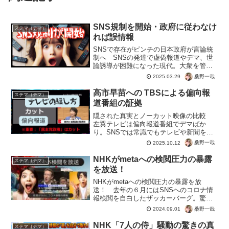
SNS規制を開始・政府に従わなけ
ステマ（デマ）
れば誤情報
SNSで存在がピンチの日本政府が言論統
制へ SNSの発達で虚偽報道やデマ、世
論誘導が困難になった現代。大衆を管理
コントロールできずに、行う対策がSNS
桑野一哉
2025.03.29
規制。真実の情報を知られなければ、今
まで通りの世論操作が可能と考えたか。
高市早苗への TBSによる偏向報
ステマ（デマ）
言論の自由という憲...
道番組の証拠
隠された真実とノーカット映像の比較
左翼テレビは偏向報道番組でデマばか
り。SNSでは常識でもテレビや新聞を信
じてる人は、ピンとこないかもしれませ
桑野一哉
2025.10.12
ん。そんな人の初心者でもわかる、テレ
ビの報道しない自由の犯行現場の動画。
NHKがmetaへの検閲圧力の暴露
ステマ（デマ）
偏向報道特集の放送と、ノ...
を放送！
NHKがmetaへの検閲圧力の暴露を放
送！ 去年の６月にはSNSへのコロナ情
報検閲を自白したザッカーバーグ。驚き
はついにNHKが放送へ踏み切ったこと。
桑野一哉
2024.09.01
海外ではこのようにコロナ対策や言論統
制の裁きの段階。周回遅れの日本なの
NHK「7人の侍」騒動の驚きの真
ステマ（デマ）