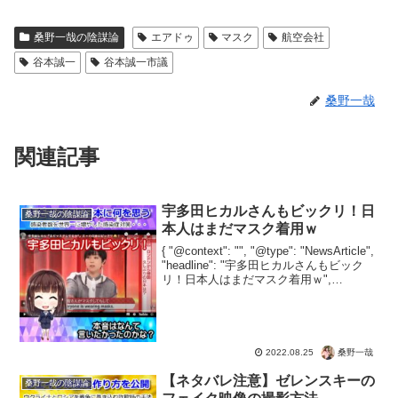
桑野一哉の陰謀論
エアドゥ
マスク
航空会社
谷本誠一
谷本誠一市議
桑野一哉
関連記事
宇多田ヒカルさんもビックリ！日
桑野一哉の陰謀論
本人はまだマスク着用ｗ
{ "@context": "", "@type": "NewsArticle",
"headline": "宇多田ヒカルさんもビック
リ！日本人はまだマスク着用ｗ",
"image": [ "" ], "datePublished": "2...
桑野一哉
2022.08.25
【ネタバレ注意】ゼレンスキーの
桑野一哉の陰謀論