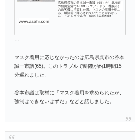
広島県呉市の谷本誠一市議（65）が、北海道
の釧路空港でAIRDO（エア・ドゥ、札幌市）
の旅客機に搭乗した際、マスクの着用を拒
み、離陸前に降ろされていたことがわかっ
た。このトラブルで、離陸は約1時間1…
www.asahi.com
…
マスク着用に応じなかったのは広島県呉市の谷本
誠一市議(65)。このトラブルで離陸が約1時間15
分遅れました。
谷本市議は取材に「マスク着用を求められたが、
強制はできないはずだ」などと話しました。