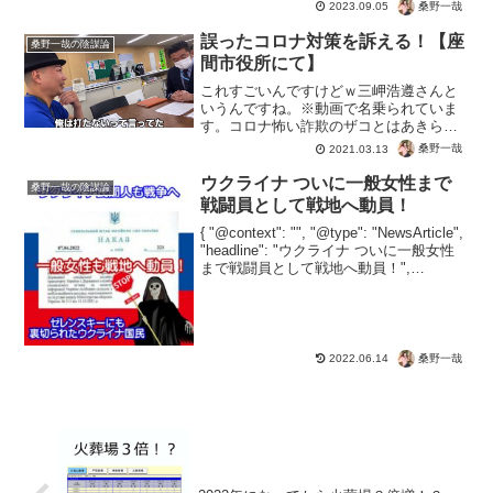
桑野一哉
2023.09.05
誤ったコロナ対策を訴える！【座
桑野一哉の陰謀論
間市役所にて】
これすごいんですけどｗ三岬浩遵さんと
いうんですね。※動画で名乗られていま
す。コロナ怖い詐欺のザコとはあきらか
に違う。市民でもきちんと法律に基づい
桑野一哉
2021.03.13
て対抗策があるとは。ワクチンビジネス
をやってる連中にとっては、ちょっとや
ウクライナ ついに一般女性まで
桑野一哉の陰謀論
っかいかもしれませんね。...
戦闘員として戦地へ動員！
{ "@context": "", "@type": "NewsArticle",
"headline": "ウクライナ ついに一般女性
まで戦闘員として戦地へ動員！",
"image": [ "" ], "datePublished": "...
桑野一哉
2022.06.14