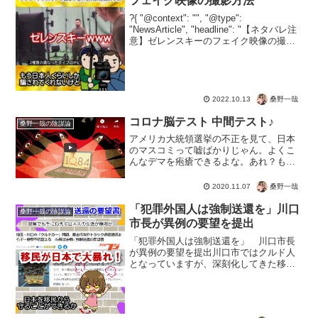
フェイク映像の撮影方法
?{ "@context": "", "@type":
"NewsArticle", "headline": "【ネタバレ注
意】ゼレンスキーのフェイク映像の撮影
方法", "image": [ "" ], "datePublished": "...
桑野一哉
2022.10.13
コロナ脳テスト 中間テスト♪
桑野一哉の陰謀論
アメリカ大統領選挙の不正を見て、日本
のマスコミって嘘ばかりじゃん。よくこ
んなデマを疱瘡できるよな。あれ？もし
かしてコロナ関係も同じくらいのガセネ
タ？と、覚醒しつつある方のための動画♪
桑野一哉
2020.11.07
笑って見られればコロナ脳が官界したと
考えてよいでしょう。こ...
「犯罪外国人は強制送還を」川口
桑野一哉の陰謀論
市長が異例の要望を提出
「犯罪外国人は強制送還を」 川口市長
が異例の要望を提出川口市ではクルド人
となっていますが、深刻化してきた移民
問題。入館の管理を徹底させるのは最低
条件として、犯罪者の人権を守ってる場
合じゃない。日本人はもちろん、優良な
外国人のためにも対策が急...