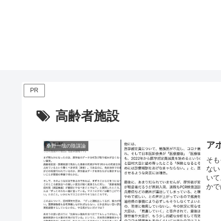
PR
高齢者施設
ア
桑野一哉の陰謀論
そも
ない
いて
かで