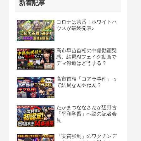
新着記事
コロナは茶番！ホワイトハ
ウスが最終発表♪
高市早苗首相の中傷動画疑
惑、結局AIフェイク動画で
デマ報道はどうする？
高市首相「コアラ事件」っ
て結局なんやねん？
たかまつななさんが辺野古
「平和学習」へ謎の記者会
見
「実質強制」のワクチンデ