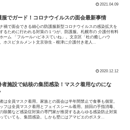
2021.04.09
護服でガード！コロナウイルスの面会最新事情
ナ禍で面会できる細心の防護服新型コロナウイルスの感染拡大を
するために行われる対策の１つが、防護服。札幌市の 介護付有料
ホーム 「フルールハピネスていね」。文京区「杜の癒しハウ
、ホスピタルメント文京弥生 - 根津に介護付き老人...
2020.12.12
齢者施設で結核の集団感染！マスク着用なのにな
？
者は全員マスク着用。家族との面会は半年間禁止で食事も個室。
ッフは全員マスク着用とフェイスシール着用。頻回の手指消毒、
の除菌など感染症対策の専門家が推奨するあらゆる感染防止対策
っていても、集団感染。しかも壁にはアマビエのポスタ...