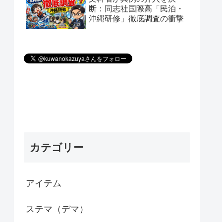
断：同志社国際高「民泊・
沖縄研修」徹底調査の衝撃
カテゴリー
アイテム
ステマ（デマ）