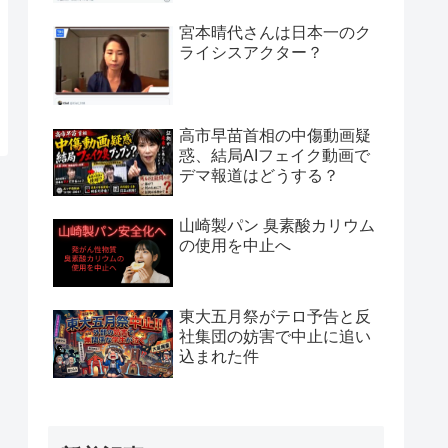
宮本晴代さんは日本一のク
ライシスアクター？
高市早苗首相の中傷動画疑
惑、結局AIフェイク動画で
デマ報道はどうする？
山崎製パン 臭素酸カリウム
の使用を中止へ
東大五月祭がテロ予告と反
社集団の妨害で中止に追い
込まれた件