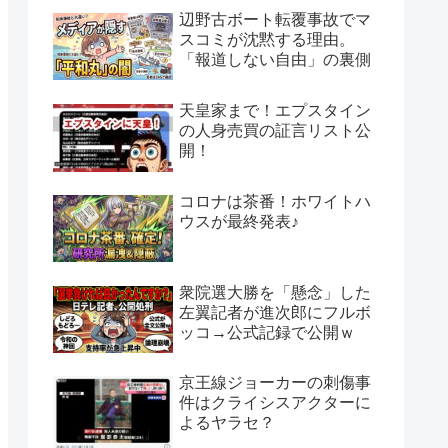
辺野古ボート転覆事故でマ
スコミが沈黙する理由。
「報道しない自由」の裏側
天皇家まで！エプスタイン
の人身売買の証言リスト公
開！
コロナは茶番！ホワイトハ
ウスが最終発表♪
衆院選大勝を「懸念」した
左翼記者が進次郎にフルボ
ッコ→公式記録で公開ｗ
京王線ジョーカーの刺傷事
件はクライシスアクターに
よるヤラセ？