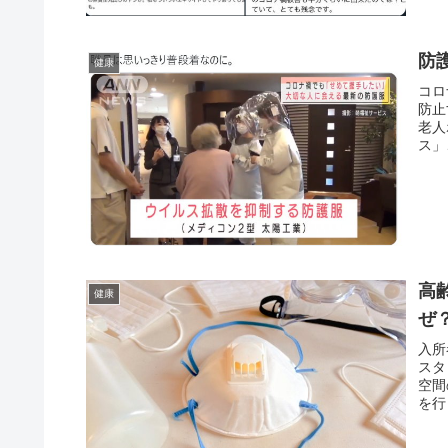
防
健康
コロ
防止
老人
ス」
高
健康
ぜ
入所
スタ
空間
を行