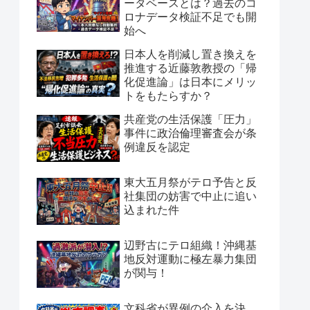
ータベースとは？過去のコ
ロナデータ検証不足でも開
始へ
日本人を削減し置き換えを
推進する近藤敦教授の「帰
化促進論」は日本にメリッ
トをもたらすか？
共産党の生活保護「圧力」
事件に政治倫理審査会が条
例違反を認定
東大五月祭がテロ予告と反
社集団の妨害で中止に追い
込まれた件
辺野古にテロ組織！沖縄基
地反対運動に極左暴力集団
が関与！
文科省が異例の介入を決