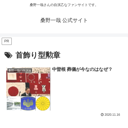
桑野一哉さんの自演乙なファンサイトです。
桑野一哉 公式サイト
PR
首飾り型勲章
中曽根 葬儀が今なのはなぜ？
桑野一哉の陰謀論
2020.11.16