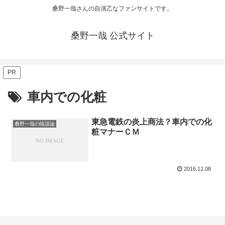
桑野一哉さんの自演乙なファンサイトです。
桑野一哉 公式サイト
PR
車内での化粧
東急電鉄の炎上商法？車内での化
桑野一哉の陰謀論
粧マナーＣＭ
2016.11.08