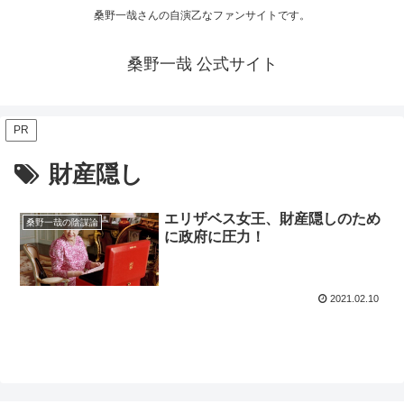
桑野一哉さんの自演乙なファンサイトです。
桑野一哉 公式サイト
PR
財産隠し
エリザベス女王、財産隠しのため
桑野一哉の陰謀論
に政府に圧力！
2021.02.10