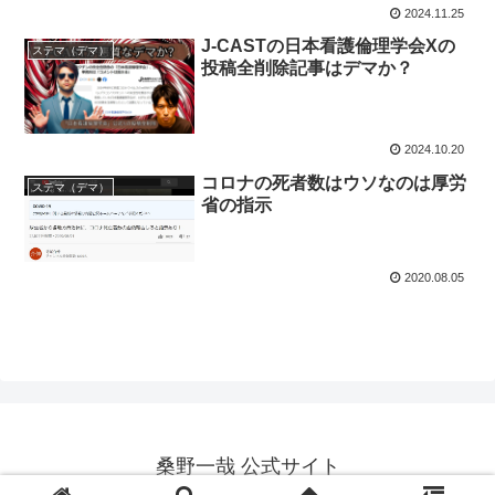
2024.11.25
J-CASTの日本看護倫理学会Xの
ステマ（デマ）
投稿全削除記事はデマか？
2024.10.20
コロナの死者数はウソなのは厚労
ステマ（デマ）
省の指示
2020.08.05
桑野一哉 公式サイト