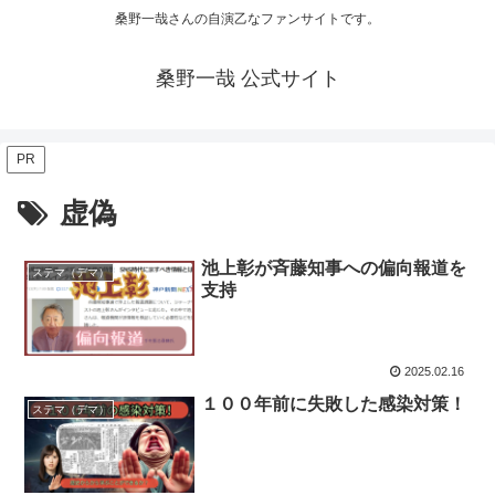
桑野一哉さんの自演乙なファンサイトです。
桑野一哉 公式サイト
PR
虚偽
池上彰が斉藤知事への偏向報道を
ステマ（デマ）
支持
2025.02.16
１００年前に失敗した感染対策！
ステマ（デマ）