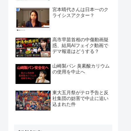
宮本晴代さんは日本一のク
ライシスアクター？
高市早苗首相の中傷動画疑
惑、結局AIフェイク動画で
デマ報道はどうする？
山崎製パン 臭素酸カリウム
の使用を中止へ
東大五月祭がテロ予告と反
社集団の妨害で中止に追い
込まれた件