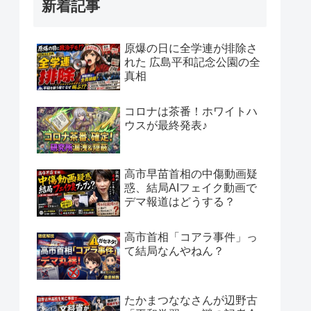
新着記事
原爆の日に全学連が排除さ
れた 広島平和記念公園の全
真相
コロナは茶番！ホワイトハ
ウスが最終発表♪
高市早苗首相の中傷動画疑
惑、結局AIフェイク動画で
デマ報道はどうする？
高市首相「コアラ事件」っ
て結局なんやねん？
たかまつななさんが辺野古