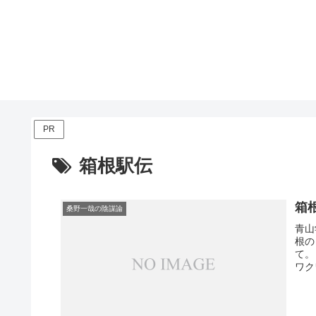
PR
箱根駅伝
箱
桑野一哉の陰謀論
青山
根の
て。
ワク