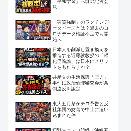
「平和学習」へ謎の記者会
見
「実質強制」のワクチンデ
ータベースとは？過去のコ
ロナデータ検証不足でも開
始へ
日本人を削減し置き換えを
推進する近藤敦教授の「帰
化促進論」は日本にメリッ
トをもたらすか？
共産党の生活保護「圧力」
事件に政治倫理審査会が条
例違反を認定
東大五月祭がテロ予告と反
社集団の妨害で中止に追い
込まれた件
辺野古にテロ組織！沖縄基