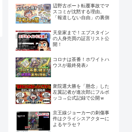
辺野古ボート転覆事故でマ
スコミが沈黙する理由。
「報道しない自由」の裏側
天皇家まで！エプスタイン
の人身売買の証言リスト公
開！
コロナは茶番！ホワイトハ
ウスが最終発表♪
衆院選大勝を「懸念」した
左翼記者が進次郎にフルボ
ッコ→公式記録で公開ｗ
京王線ジョーカーの刺傷事
件はクライシスアクターに
よるヤラセ？