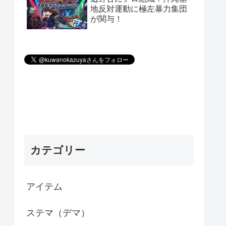
地反対運動に極左暴力集団
が関与！
カテゴリー
アイテム
ステマ（デマ）