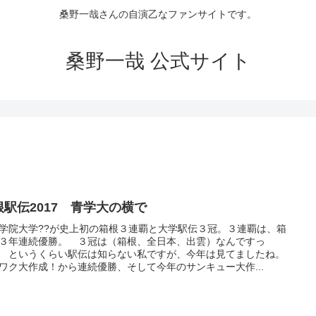
桑野一哉さんの自演乙なファンサイトです。
桑野一哉 公式サイト
根駅伝2017 青学大の横で
学院大学??が史上初の箱根３連覇と大学駅伝３冠。３連覇は、箱
３年連続優勝。 ３冠は（箱根、全日本、出雲）なんですっ
 というくらい駅伝は知らない私ですが、今年は見てましたね。
ワク大作成！から連続優勝、そして今年のサンキュー大作...