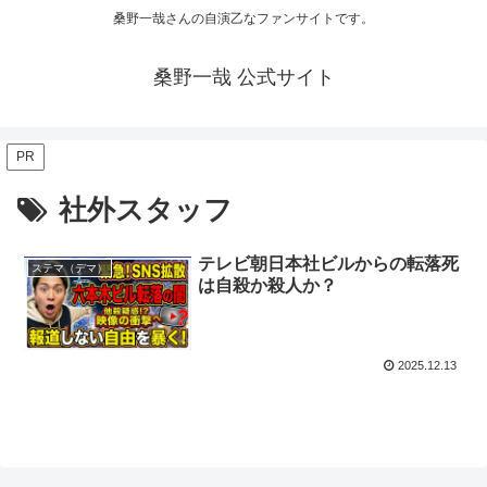
桑野一哉さんの自演乙なファンサイトです。
桑野一哉 公式サイト
PR
社外スタッフ
テレビ朝日本社ビルからの転落死
ステマ（デマ）
は自殺か殺人か？
2025.12.13