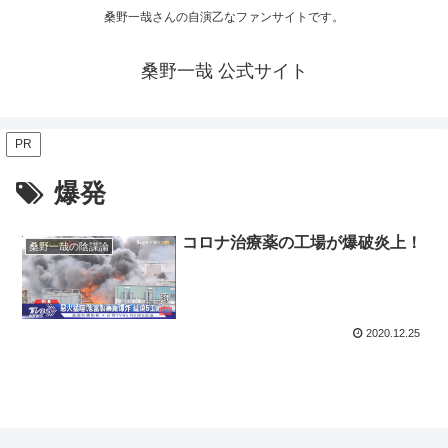
桑野一哉さんの自演乙なファンサイトです。
桑野一哉 公式サイト
PR
爆発
コロナ治療薬の工場が爆破炎上！
桑野一哉の陰謀論
2020.12.25