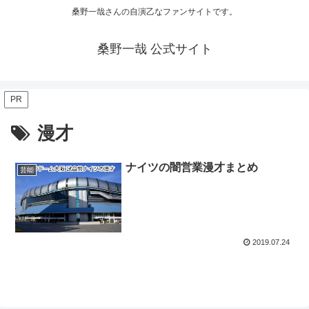
桑野一哉さんの自演乙なファンサイトです。
桑野一哉 公式サイト
PR
漫才
ナイツの闇営業漫才まとめ
芸能
2019.07.24