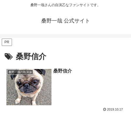
桑野一哉さんの自演乙なファンサイトです。
桑野一哉 公式サイト
PR
桑野信介
桑野信介
桑野一哉の陰謀論
2019.10.17