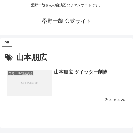
桑野一哉さんの自演乙なファンサイトです。
桑野一哉 公式サイト
PR
山本朋広
山本朋広 ツイッター削除
桑野一哉の陰謀論
2019.09.28