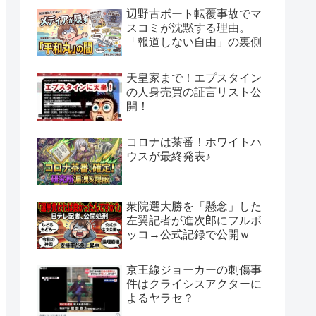
辺野古ボート転覆事故でマ
スコミが沈黙する理由。
「報道しない自由」の裏側
天皇家まで！エプスタイン
の人身売買の証言リスト公
開！
コロナは茶番！ホワイトハ
ウスが最終発表♪
衆院選大勝を「懸念」した
左翼記者が進次郎にフルボ
ッコ→公式記録で公開ｗ
京王線ジョーカーの刺傷事
件はクライシスアクターに
よるヤラセ？