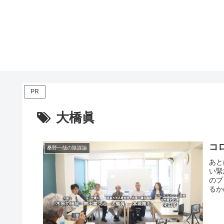
PR
大橋眞
コ
桑野一哉の陰謀論
あと
い緊
のプ
るか