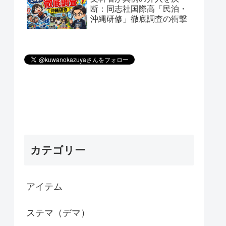
断：同志社国際高「民泊・
沖縄研修」徹底調査の衝撃
カテゴリー
アイテム
ステマ（デマ）