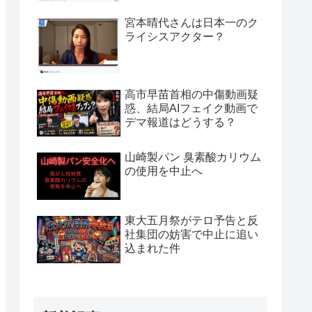
宮本晴代さんは日本一のク
ライシスアクター？
高市早苗首相の中傷動画疑
惑、結局AIフェイク動画で
デマ報道はどうする？
山崎製パン 臭素酸カリウム
の使用を中止へ
東大五月祭がテロ予告と反
社集団の妨害で中止に追い
込まれた件