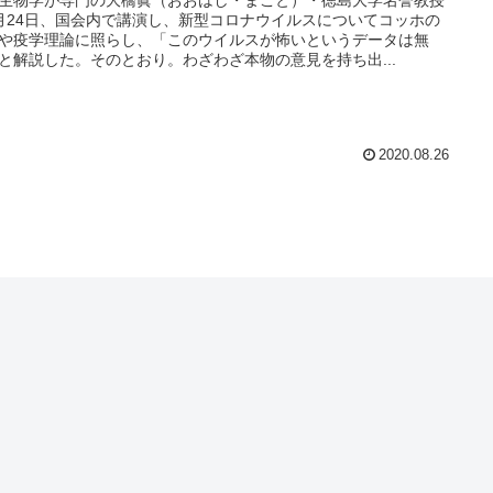
生物学が専門の大橋眞（おおはし・まこと）・徳島大学名誉教授
月24日、国会内で講演し、新型コロナウイルスについてコッホの
や疫学理論に照らし、「このウイルスが怖いというデータは無
と解説した。そのとおり。わざわざ本物の意見を持ち出...
2020.08.26