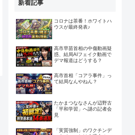
新着記事
コロナは茶番！ホワイトハ
ウスが最終発表♪
高市早苗首相の中傷動画疑
惑、結局AIフェイク動画で
デマ報道はどうする？
高市首相「コアラ事件」っ
て結局なんやねん？
たかまつななさんが辺野古
「平和学習」へ謎の記者会
見
「実質強制」のワクチンデ