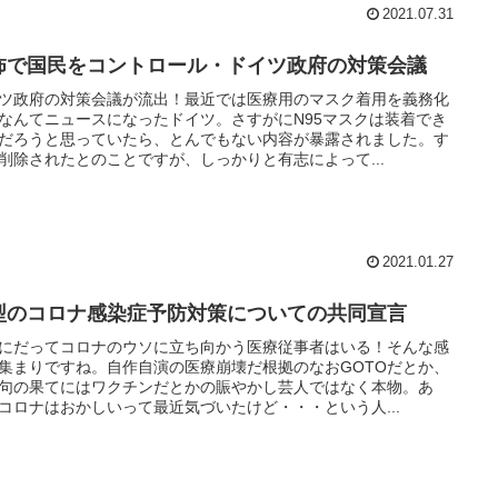
2021.07.31
怖で国民をコントロール・ドイツ政府の対策会議
ツ政府の対策会議が流出！最近では医療用のマスク着用を義務化
なんてニュースになったドイツ。さすがにN95マスクは装着でき
だろうと思っていたら、とんでもない内容が暴露されました。す
削除されたとのことですが、しっかりと有志によって...
2021.01.27
型のコロナ感染症予防対策についての共同宣言
にだってコロナのウソに立ち向かう医療従事者はいる！そんな感
集まりですね。自作自演の医療崩壊だ根拠のなおGOTOだとか、
句の果てにはワクチンだとかの賑やかし芸人ではなく本物。あ
コロナはおかしいって最近気づいたけど・・・という人...