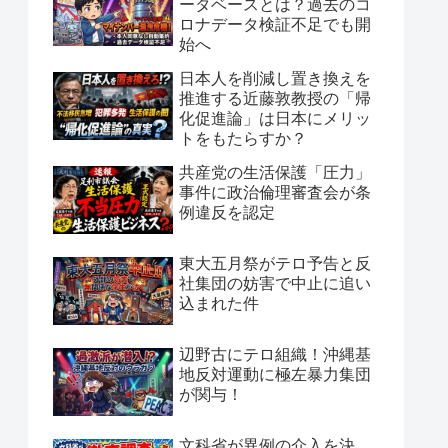
ータベースとは？過去のコ
ロナデータ検証不足でも開
始へ
日本人を削減し置き換えを
推進する近藤敦教授の「帰
化促進論」は日本にメリッ
トをもたらすか？
共産党の生活保護「圧力」
事件に政治倫理審査会が条
例違反を認定
東大五月祭がテロ予告と反
社集団の妨害で中止に追い
込まれた件
辺野古にテロ組織！沖縄基
地反対運動に極左暴力集団
が関与！
文科省が異例の介入を決