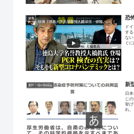
恐
健康
ドイ
する
ない
ぐに
新
桑野一哉の陰謀論
日本
じの
挙げ
れ、