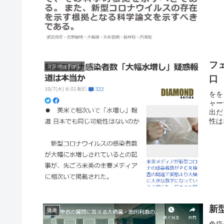
フ
ステマ（デマ）
口
をを
ャー
出だ
性は
新
健康