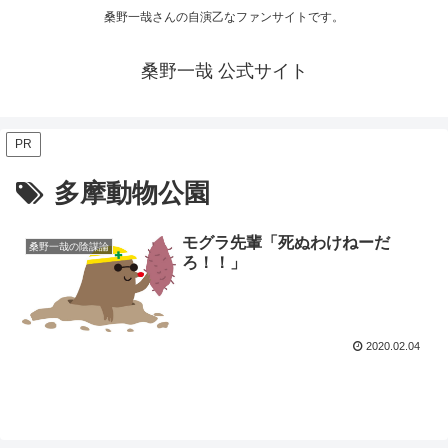
桑野一哉さんの自演乙なファンサイトです。
桑野一哉 公式サイト
PR
多摩動物公園
モグラ先輩「死ぬわけねーだ
桑野一哉の陰謀論
ろ！！」
2020.02.04