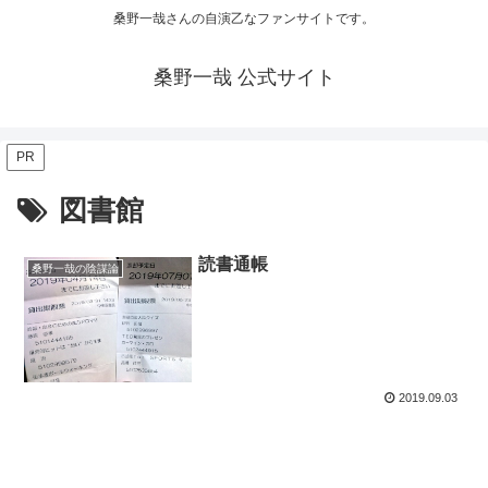
桑野一哉さんの自演乙なファンサイトです。
桑野一哉 公式サイト
PR
図書館
読書通帳
桑野一哉の陰謀論
2019.09.03