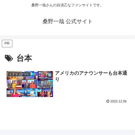
桑野一哉さんの自演乙なファンサイトです。
桑野一哉 公式サイト
PR
台本
アメリカのアナウンサーも台本通
ステマ（デマ）
り
2020.12.06