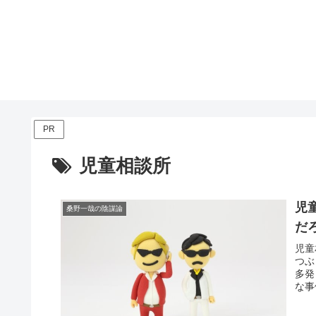
PR
児童相談所
児
桑野一哉の陰謀論
だ
児童
つぶ
多発
な事