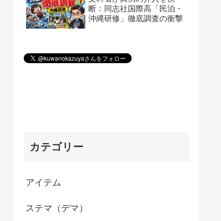
断：同志社国際高「民泊・
沖縄研修」徹底調査の衝撃
カテゴリー
アイテム
ステマ（デマ）