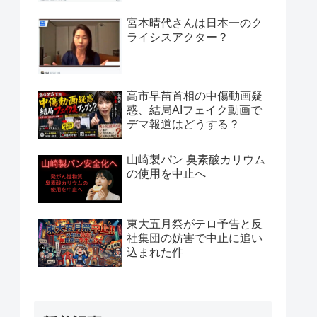
宮本晴代さんは日本一のク
ライシスアクター？
高市早苗首相の中傷動画疑
惑、結局AIフェイク動画で
デマ報道はどうする？
山崎製パン 臭素酸カリウム
の使用を中止へ
東大五月祭がテロ予告と反
社集団の妨害で中止に追い
込まれた件