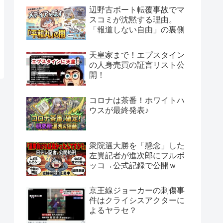
辺野古ボート転覆事故でマ
スコミが沈黙する理由。
「報道しない自由」の裏側
天皇家まで！エプスタイン
の人身売買の証言リスト公
開！
コロナは茶番！ホワイトハ
ウスが最終発表♪
衆院選大勝を「懸念」した
左翼記者が進次郎にフルボ
ッコ→公式記録で公開ｗ
京王線ジョーカーの刺傷事
件はクライシスアクターに
よるヤラセ？