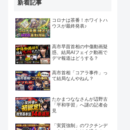
新着記事
コロナは茶番！ホワイトハ
ウスが最終発表♪
高市早苗首相の中傷動画疑
惑、結局AIフェイク動画で
デマ報道はどうする？
高市首相「コアラ事件」っ
て結局なんやねん？
たかまつななさんが辺野古
「平和学習」へ謎の記者会
見
「実質強制」のワクチンデ