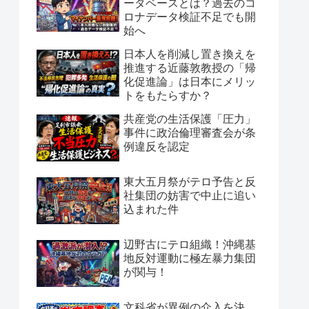
ータベースとは？過去のコ
ロナデータ検証不足でも開
始へ
日本人を削減し置き換えを
推進する近藤敦教授の「帰
化促進論」は日本にメリッ
トをもたらすか？
共産党の生活保護「圧力」
事件に政治倫理審査会が条
例違反を認定
東大五月祭がテロ予告と反
社集団の妨害で中止に追い
込まれた件
辺野古にテロ組織！沖縄基
地反対運動に極左暴力集団
が関与！
文科省が異例の介入を決