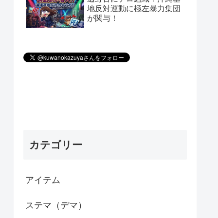
地反対運動に極左暴力集団
が関与！
カテゴリー
アイテム
ステマ（デマ）