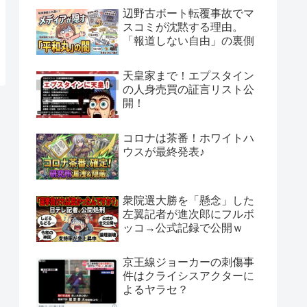
辺野古ボート転覆事故でマ
スコミが沈黙する理由。
「報道しない自由」の裏側
天皇家まで！エプスタイン
の人身売買の証言リスト公
開！
コロナは茶番！ホワイトハ
ウスが最終発表♪
衆院選大勝を「懸念」した
左翼記者が進次郎にフルボ
ッコ→公式記録で公開ｗ
京王線ジョーカーの刺傷事
件はクライシスアクターに
よるヤラセ？