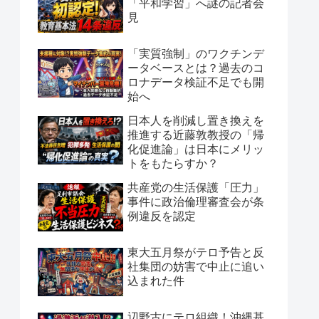
「平和学習」へ謎の記者会
見
「実質強制」のワクチンデ
ータベースとは？過去のコ
ロナデータ検証不足でも開
始へ
日本人を削減し置き換えを
推進する近藤敦教授の「帰
化促進論」は日本にメリッ
トをもたらすか？
共産党の生活保護「圧力」
事件に政治倫理審査会が条
例違反を認定
東大五月祭がテロ予告と反
社集団の妨害で中止に追い
込まれた件
辺野古にテロ組織！沖縄基