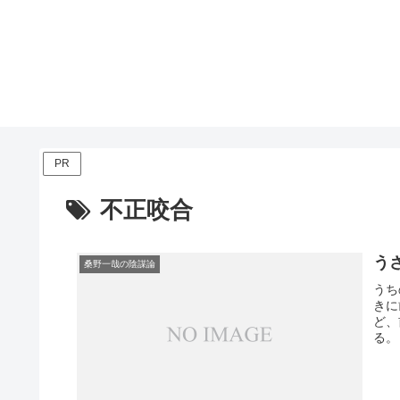
PR
不正咬合
う
桑野一哉の陰謀論
うち
きに
ど、
る。