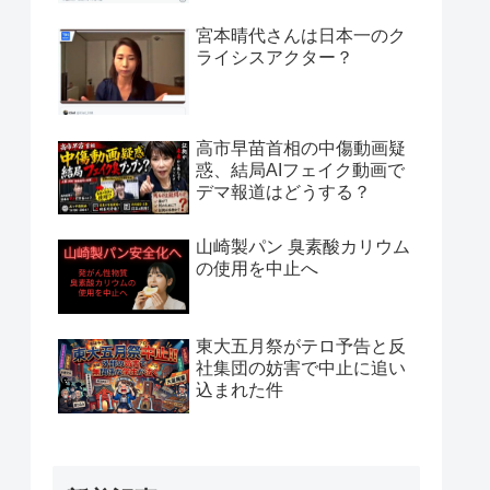
宮本晴代さんは日本一のク
ライシスアクター？
高市早苗首相の中傷動画疑
惑、結局AIフェイク動画で
デマ報道はどうする？
山崎製パン 臭素酸カリウム
の使用を中止へ
東大五月祭がテロ予告と反
社集団の妨害で中止に追い
込まれた件