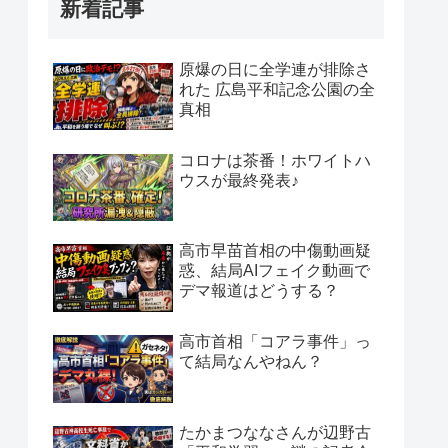
新着記事
原爆の日に全学連が排除さ
れた 広島平和記念公園の全
真相
コロナは茶番！ホワイトハ
ウスが最終発表♪
高市早苗首相の中傷動画疑
惑、結局AIフェイク動画で
デマ報道はどうする？
高市首相「コアラ事件」っ
て結局なんやねん？
たかまつななさんが辺野古