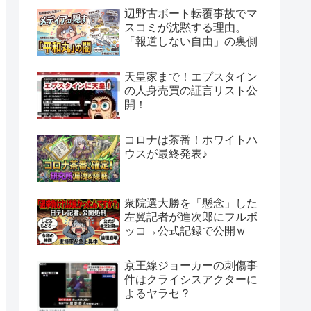
辺野古ボート転覆事故でマ
スコミが沈黙する理由。
「報道しない自由」の裏側
天皇家まで！エプスタイン
の人身売買の証言リスト公
開！
コロナは茶番！ホワイトハ
ウスが最終発表♪
衆院選大勝を「懸念」した
左翼記者が進次郎にフルボ
ッコ→公式記録で公開ｗ
京王線ジョーカーの刺傷事
件はクライシスアクターに
よるヤラセ？