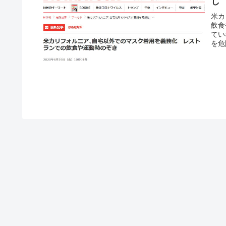
し
米カ
飲食
てい
を危