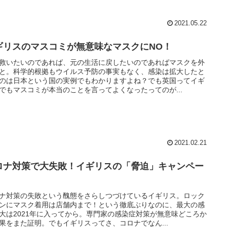
2021.05.22
ギリスのマスコミが無意味なマスクにNO！
救いたいのであれば、元の生活に戻したいのであればマスクを外
と。科学的根拠もウイルス予防の事実もなく、感染は拡大したと
のは日本という国の実例でもわかりますよね？でも英国ってイギ
でもマスコミが本当のことを言ってよくなったってのが...
2021.02.21
ロナ対策で大失敗！イギリスの「脅迫」キャンペー
ナ対策の失敗という醜態をさらしつづけているイギリス。ロック
ンにマスク着用は店舗内まで！という徹底ぶりなのに、最大の感
大は2021年に入ってから。専門家の感染症対策が無意味どころか
果をまた証明。でもイギリスってさ、コロナでなん...