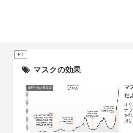
PR
マスクの効果
マ
桑野一哉の陰謀論
だ
オリ
ナウ
を行
用し