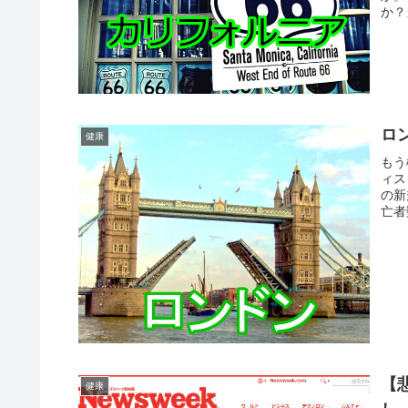
か？
ロ
健康
もう
ィス
の新
亡者
【
健康