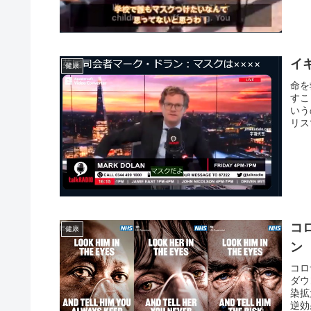
イ
健康
命を
すこ
いう
リス
コ
健康
ン
コロ
ダウ
染拡
逆効