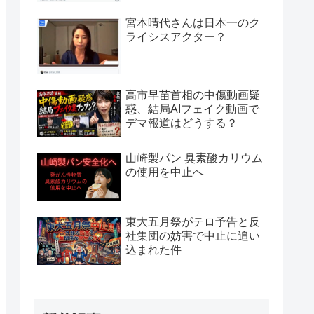
宮本晴代さんは日本一のク
ライシスアクター？
高市早苗首相の中傷動画疑
惑、結局AIフェイク動画で
デマ報道はどうする？
山崎製パン 臭素酸カリウム
の使用を中止へ
東大五月祭がテロ予告と反
社集団の妨害で中止に追い
込まれた件