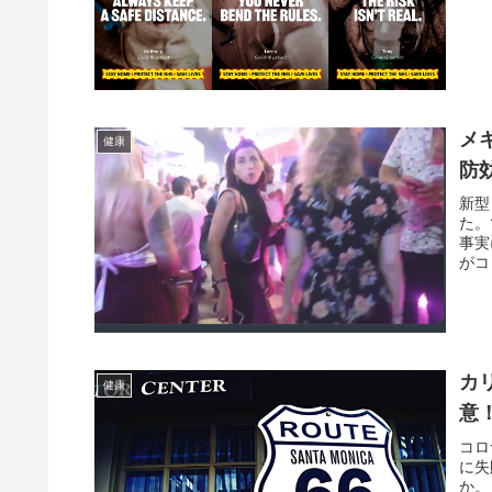
メ
健康
防
新型
た。
事実
がコ
カ
健康
意
コロ
に失
か。