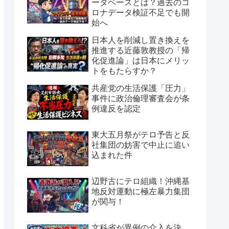
ータベースとは？過去のコ
ロナデータ検証不足でも開
始へ
日本人を削減し置き換えを
推進する近藤敦教授の「帰
化促進論」は日本にメリッ
トをもたらすか？
共産党の生活保護「圧力」
事件に政治倫理審査会が条
例違反を認定
東大五月祭がテロ予告と反
社集団の妨害で中止に追い
込まれた件
辺野古にテロ組織！沖縄基
地反対運動に極左暴力集団
が関与！
文科省が異例の介入を決