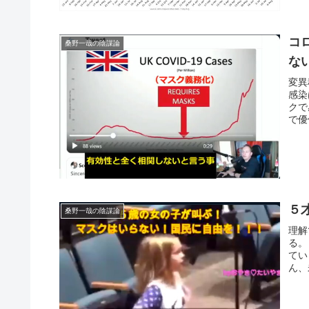
コ
桑野一哉の陰謀論
な
変異
感染
クで
で優
５
桑野一哉の陰謀論
理解
る。
てい
ん、