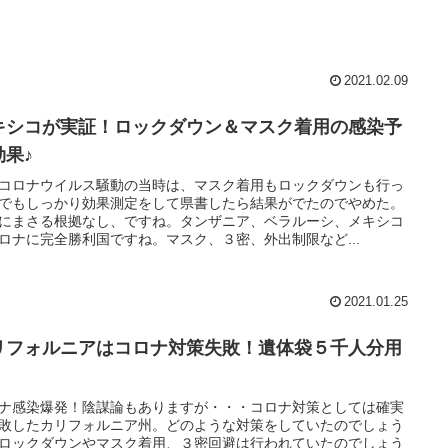
2021.02.09
キシコが実証！ロックダウン＆マスク着用の感染予
効果♪
コロナウイルス騒動の当時は、マスク着用もロックダウンも行っ
でもしっかり効果測定をして県書したら結果がでたのでやめた。
にまさる根拠なし、ですね。タンザニア、ベラルーシ、メキシコ
ロナに完全勝利国ですね。マスク、３密、外出制限など...
2021.01.25
リフォルニアはコロナ対策失敗！遺体袋５千人分用
！
ナ感染爆発！陰謀論もありますが・・・コロナ対策としては確実
敗したカリフォルニア州。どのような対策をしていたのでしょう
ロックダウンやマスク着用、３密回避は行われていたのでしょう