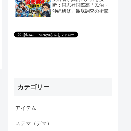
断：同志社国際高「民泊・
沖縄研修」徹底調査の衝撃
カテゴリー
アイテム
ステマ（デマ）