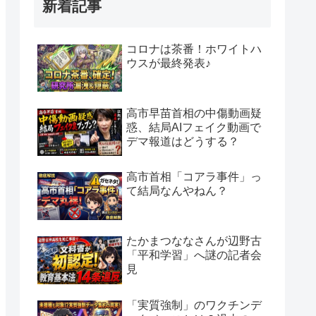
新着記事
コロナは茶番！ホワイトハ
ウスが最終発表♪
高市早苗首相の中傷動画疑
惑、結局AIフェイク動画で
デマ報道はどうする？
高市首相「コアラ事件」っ
て結局なんやねん？
たかまつななさんが辺野古
「平和学習」へ謎の記者会
見
「実質強制」のワクチンデ