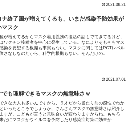
2021.08.21
ロナ終了国が増えてくるも、いまだ感染予防効果が
いマスク
種が増えてるからマスク着用義務の復活の話もでてきてるけど、
はワクチン接種者を中心に発生している。なによりそもそもマス
感染を要望する根拠も事実もない。マスクに関してはRCTレベル
位さなしなのだから、科学的根拠もない。そんだけの...
2021.07.01
才でも理解できるマスクの無意味さｗ
できな大人も多いんですから、５才だから当たり前の感性でわか
といったところでしょうか。さんざんマスクの無意味さは紹介し
ますが、こどもが言うと意味合いが変わりますからね。もちろ
未だにマスクがウイルスを予防したり感染症対策に効果が...