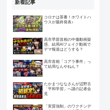
新着記事
コロナは茶番！ホワイトハ
ウスが最終発表♪
高市早苗首相の中傷動画疑
惑、結局AIフェイク動画で
デマ報道はどうする？
高市首相「コアラ事件」っ
て結局なんやねん？
たかまつななさんが辺野古
「平和学習」へ謎の記者会
見
「実質強制」のワクチンデ