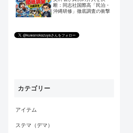
断：同志社国際高「民泊・
沖縄研修」徹底調査の衝撃
カテゴリー
アイテム
ステマ（デマ）