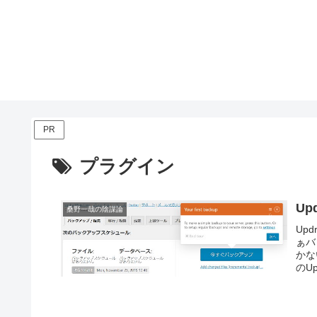
PR
プラグイン
Up
桑野一哉の陰謀論
Up
ぁバ
かな
のUp