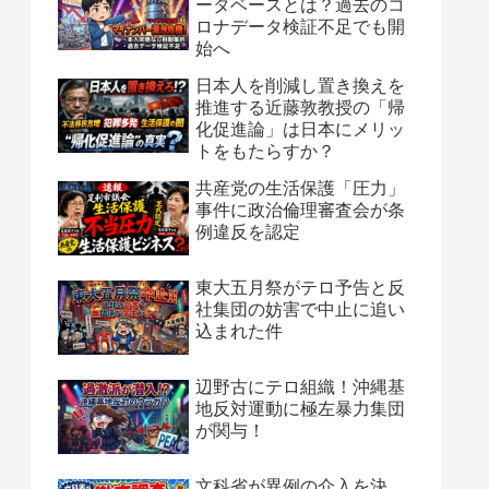
ータベースとは？過去のコ
ロナデータ検証不足でも開
始へ
日本人を削減し置き換えを
推進する近藤敦教授の「帰
化促進論」は日本にメリッ
トをもたらすか？
共産党の生活保護「圧力」
事件に政治倫理審査会が条
例違反を認定
東大五月祭がテロ予告と反
社集団の妨害で中止に追い
込まれた件
辺野古にテロ組織！沖縄基
地反対運動に極左暴力集団
が関与！
文科省が異例の介入を決