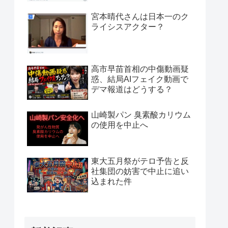
宮本晴代さんは日本一のク
ライシスアクター？
高市早苗首相の中傷動画疑
惑、結局AIフェイク動画で
デマ報道はどうする？
山崎製パン 臭素酸カリウム
の使用を中止へ
東大五月祭がテロ予告と反
社集団の妨害で中止に追い
込まれた件