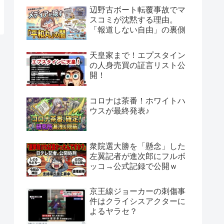
辺野古ボート転覆事故でマ
スコミが沈黙する理由。
「報道しない自由」の裏側
天皇家まで！エプスタイン
の人身売買の証言リスト公
開！
コロナは茶番！ホワイトハ
ウスが最終発表♪
衆院選大勝を「懸念」した
左翼記者が進次郎にフルボ
ッコ→公式記録で公開ｗ
京王線ジョーカーの刺傷事
件はクライシスアクターに
よるヤラセ？