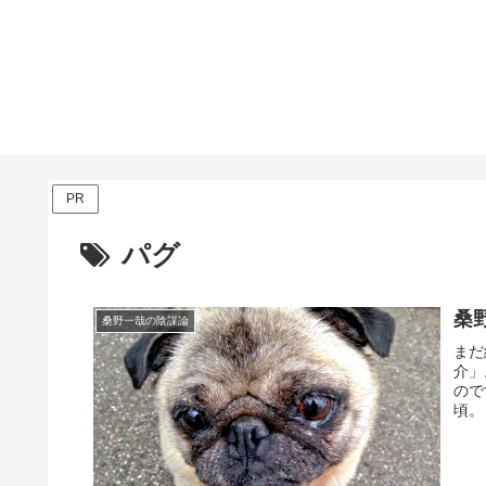
PR
パグ
桑
桑野一哉の陰謀論
まだ
介」
ので
頃。