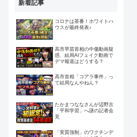
新着記事
コロナは茶番！ホワイトハ
ウスが最終発表♪
高市早苗首相の中傷動画疑
惑、結局AIフェイク動画で
デマ報道はどうする？
高市首相「コアラ事件」っ
て結局なんやねん？
たかまつななさんが辺野古
「平和学習」へ謎の記者会
見
「実質強制」のワクチンデ