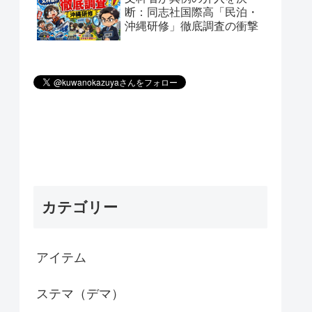
断：同志社国際高「民泊・
沖縄研修」徹底調査の衝撃
カテゴリー
アイテム
ステマ（デマ）