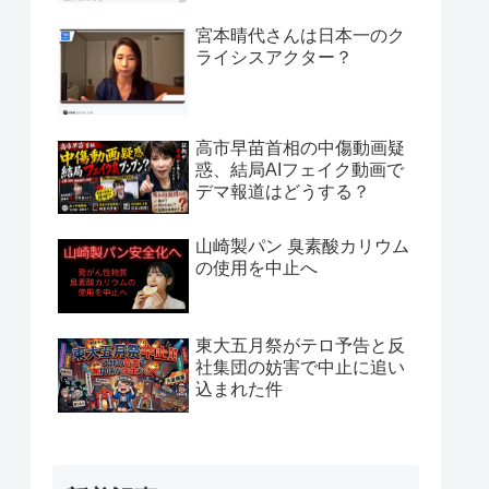
宮本晴代さんは日本一のク
ライシスアクター？
高市早苗首相の中傷動画疑
惑、結局AIフェイク動画で
デマ報道はどうする？
山崎製パン 臭素酸カリウム
の使用を中止へ
東大五月祭がテロ予告と反
社集団の妨害で中止に追い
込まれた件