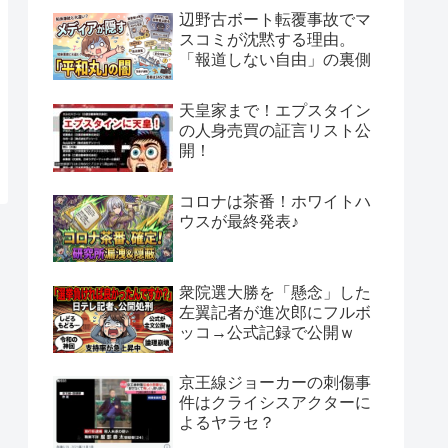
辺野古ボート転覆事故でマ
スコミが沈黙する理由。
「報道しない自由」の裏側
天皇家まで！エプスタイン
の人身売買の証言リスト公
開！
コロナは茶番！ホワイトハ
ウスが最終発表♪
衆院選大勝を「懸念」した
左翼記者が進次郎にフルボ
ッコ→公式記録で公開ｗ
京王線ジョーカーの刺傷事
件はクライシスアクターに
よるヤラセ？