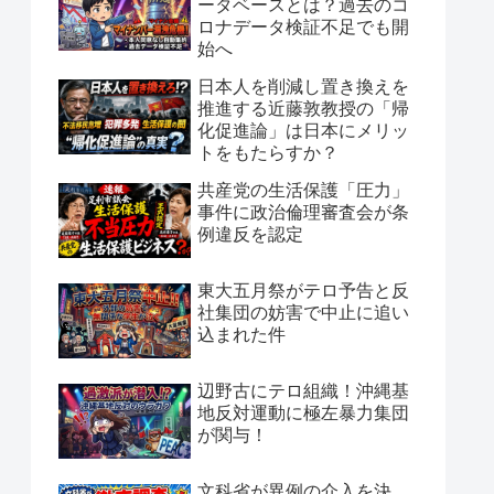
ータベースとは？過去のコ
ロナデータ検証不足でも開
始へ
日本人を削減し置き換えを
推進する近藤敦教授の「帰
化促進論」は日本にメリッ
トをもたらすか？
共産党の生活保護「圧力」
事件に政治倫理審査会が条
例違反を認定
東大五月祭がテロ予告と反
社集団の妨害で中止に追い
込まれた件
辺野古にテロ組織！沖縄基
地反対運動に極左暴力集団
が関与！
文科省が異例の介入を決