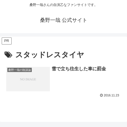
桑野一哉さんの自演乙なファンサイトです。
桑野一哉 公式サイト
PR
スタッドレスタイヤ
雪で立ち往生した車に罰金
桑野一哉の陰謀論
2016.11.23