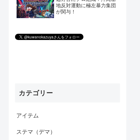
地反対運動に極左暴力集団
が関与！
カテゴリー
アイテム
ステマ（デマ）