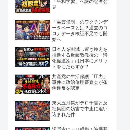
「平和学習」へ謎の記者会
見
「実質強制」のワクチンデ
ータベースとは？過去のコ
ロナデータ検証不足でも開
始へ
日本人を削減し置き換えを
推進する近藤敦教授の「帰
化促進論」は日本にメリッ
トをもたらすか？
共産党の生活保護「圧力」
事件に政治倫理審査会が条
例違反を認定
東大五月祭がテロ予告と反
社集団の妨害で中止に追い
込まれた件
辺野古にテロ組織！沖縄基