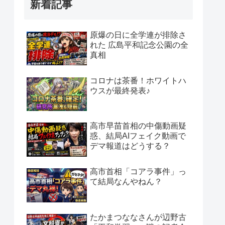
新着記事
原爆の日に全学連が排除さ
れた 広島平和記念公園の全
真相
コロナは茶番！ホワイトハ
ウスが最終発表♪
高市早苗首相の中傷動画疑
惑、結局AIフェイク動画で
デマ報道はどうする？
高市首相「コアラ事件」っ
て結局なんやねん？
たかまつななさんが辺野古