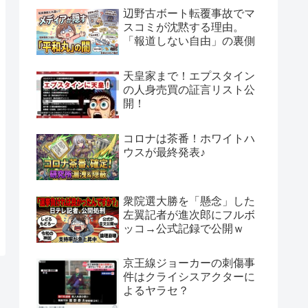
辺野古ボート転覆事故でマ
スコミが沈黙する理由。
「報道しない自由」の裏側
天皇家まで！エプスタイン
の人身売買の証言リスト公
開！
コロナは茶番！ホワイトハ
ウスが最終発表♪
衆院選大勝を「懸念」した
左翼記者が進次郎にフルボ
ッコ→公式記録で公開ｗ
京王線ジョーカーの刺傷事
件はクライシスアクターに
よるヤラセ？