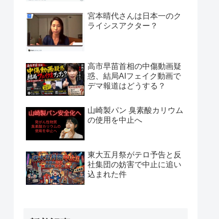
宮本晴代さんは日本一のク
ライシスアクター？
高市早苗首相の中傷動画疑
惑、結局AIフェイク動画で
デマ報道はどうする？
山崎製パン 臭素酸カリウム
の使用を中止へ
東大五月祭がテロ予告と反
社集団の妨害で中止に追い
込まれた件