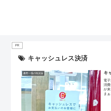
PR
キャッシュレス決済
キ
桑野一哉の陰謀論
電子
消費
が来
まぁ