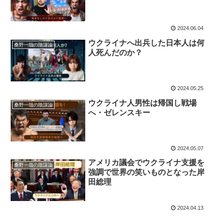
2024.06.04
ウクライナへ出兵した日本人は何
桑野一哉の陰謀論
人死んだのか？
2024.05.25
ウクライナ人男性は帰国し戦場
桑野一哉の陰謀論
へ・ゼレンスキー
2024.05.07
アメリカ議会でウクライナ支援を
桑野一哉の陰謀論
強調で世界の笑いものとなった岸
田総理
2024.04.13