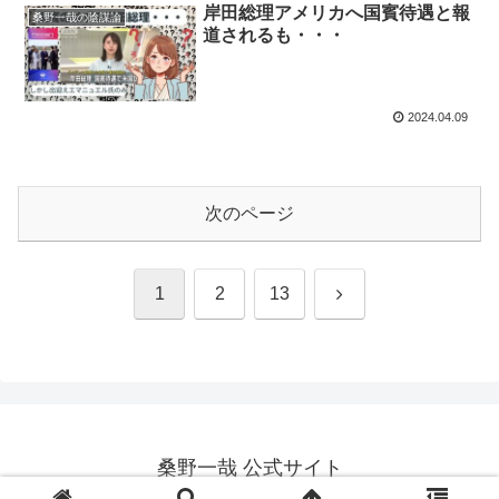
岸田総理アメリカへ国賓待遇と報
桑野一哉の陰謀論
道されるも・・・
2024.04.09
次のページ
次
1
2
13
へ
桑野一哉 公式サイト