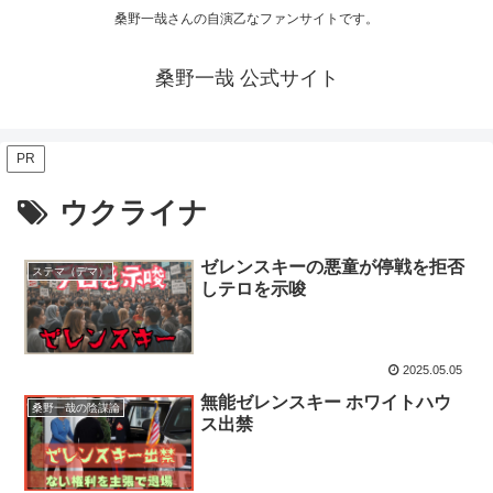
桑野一哉さんの自演乙なファンサイトです。
桑野一哉 公式サイト
PR
ウクライナ
ゼレンスキーの悪童が停戦を拒否
ステマ（デマ）
しテロを示唆
2025.05.05
無能ゼレンスキー ホワイトハウ
桑野一哉の陰謀論
ス出禁