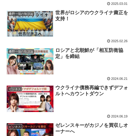
2025.03.01
世界がロシアのウクライナ粛正を
桑野一哉の陰謀論
支持！
2025.02.26
ロシアと北朝鮮が「相互防衛協
桑野一哉の陰謀論
定」を締結
2024.06.21
ウクライナ債務再編できずデフォ
ビジネス
ルトへカウントダウン
2024.06.19
ゼレンスキーがカジノを買収しオ
ビジネス
ーナーへ