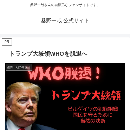
桑野一哉さんの自演乙なファンサイトです。
桑野一哉 公式サイト
PR
トランプ大統領WHOを脱退へ
桑野一哉の陰謀論