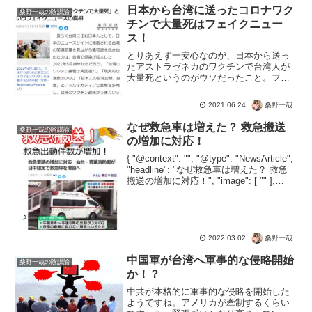
った。というヤフーニュースに掲載の記
日本から台湾に送ったコロナワク
桑野一哉の陰謀論
事。西浦教授が「...
チンで大量死はフェイクニュー
ス！
とりあえず一安心なのが、日本から送っ
たアストラゼネカのワクチンで台湾人が
大量死というのがウソだったこと。フェ
イクうんぬんよりも、とにかくよかっ
た。どうやら中共による、他国分断の工
桑野一哉
2021.06.24
作のような噂があります。噂ですが本当
でしょう（偏見？）「日本が...
なぜ救急車は増えた？ 救急搬送
桑野一哉の陰謀論
の増加に対応！
{ "@context": "", "@type": "NewsArticle",
"headline": "なぜ救急車は増えた？ 救急
搬送の増加に対応！", "image": [ "" ],
"datePublished": "2022-...
桑野一哉
2022.03.02
中国軍が台湾へ軍事的な侵略開始
桑野一哉の陰謀論
か！？
中共が本格的に軍事的な侵略を開始した
ようですね。アメリカが牽制するくらい