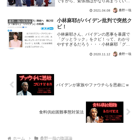
ですから、緊張感はかなり高まっている
ようです。中国戦闘機、台湾の防空識別
圏に侵入 米ミサイル駆逐艦が海峡通過中
桑野一哉
2021.04.08
国戦闘機、台湾の防空識別圏に侵入 米ミ
小林麻耶がバイデン批判で突然ク
サイル駆逐艦が海峡通...
桑野一哉の陰謀論
ビ！
小林麻耶さん、バイデンの悪事を暴露で
「グッとラック」をクビ！って、わかり
やすすぎるだろう・・・小林麻耶「グッ
とラック」降板へ 飛び交う「志らく」
「バイデン」の名前「私、昨日午前中
桑野一哉
2020.11.12
に、突然番組の降板を言い渡されて、今
日、番組に出演できなくなり...
バイデンが家族やファウチらを恩赦にｗ
食料供給困難事態対策法
ホーム
桑野一哉の陰謀論