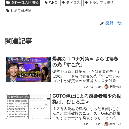
桑野一哉の陰謀論
WHO
テドロス
トランプ大統領
世界保健機関
桑野一哉
関連記事
爆笑のコロナ対策ｗ さらば青春
桑野一哉の陰謀論
の光「すご六」
爆笑のコロナ対策ｗ さらば青春の光「す
ご六」 さらば青春の光「すご六」の
コントが爆笑ｗｗｗ茶番のコロナ対策の
だけでなく、PCRクジのインサイトなど
桑野一哉
2024.09.06
秀逸。これは当時から、コロナは茶番だ
と見抜いていたからこそわかる感覚です
GOTO停止による感染者減少の根
桑野一哉の陰謀論
ね。真に受け騙され怯...
拠は、むしろ逆ｗ
４２万人死ぬで有名になった８割おじさ
んこと西浦教授のニュース。Gotoの効果
に対するデータを発表するも、その根拠
データが誤っているという。Gotoなどを
桑野一哉
2021.01.29
やめて感染症対策をしたから感染症が減