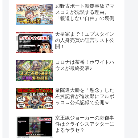
辺野古ボート転覆事故でマ
スコミが沈黙する理由。
「報道しない自由」の裏側
天皇家まで！エプスタイン
の人身売買の証言リスト公
開！
コロナは茶番！ホワイトハ
ウスが最終発表♪
衆院選大勝を「懸念」した
左翼記者が進次郎にフルボ
ッコ→公式記録で公開ｗ
京王線ジョーカーの刺傷事
件はクライシスアクターに
よるヤラセ？