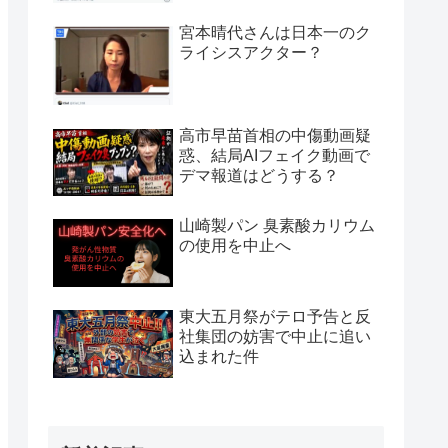
宮本晴代さんは日本一のク
ライシスアクター？
高市早苗首相の中傷動画疑
惑、結局AIフェイク動画で
デマ報道はどうする？
山崎製パン 臭素酸カリウム
の使用を中止へ
東大五月祭がテロ予告と反
社集団の妨害で中止に追い
込まれた件