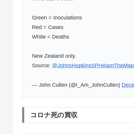
Green = Inoculations
Red = Cases
White = Deaths
New Zealand only.
Source:
@JohnsHopkinsSPH
#iamTheMap
— John Cullen (@I_Am_JohnCullen)
Dece
コロナ死の買収