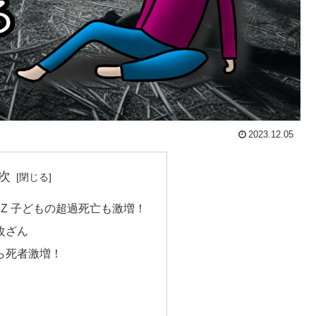
2023.12.05
次
Z 子どもの超過死亡も激増！
改ざん
ら死者激増！