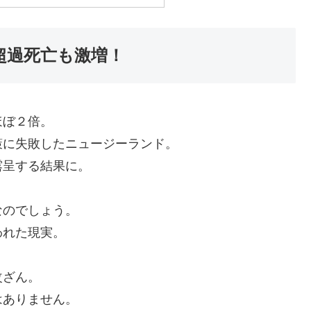
超過死亡も激増！
ほぼ２倍。
策に失敗したニュージーランド。
露呈する結果に。
なのでしょう。
われた現実。
改ざん。
はありません。