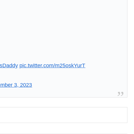
sDaddy
pic.twitter.com/m25oskYurT
mber 3, 2023