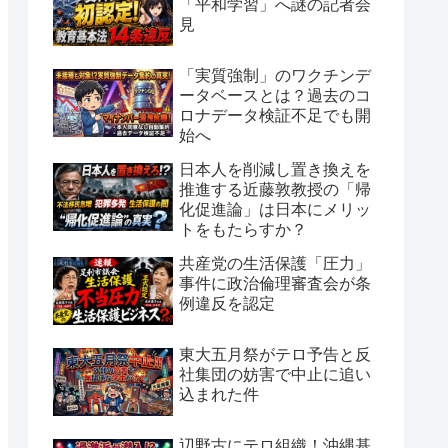
「平和学習」へ謎の記者会
見
「実質強制」のワクチンデ
ータベースとは？過去のコ
ロナデータ検証不足でも開
始へ
日本人を削減し置き換えを
推進する近藤敦教授の「帰
化促進論」は日本にメリッ
トをもたらすか？
共産党の生活保護「圧力」
事件に政治倫理審査会が条
例違反を認定
東大五月祭がテロ予告と反
社集団の妨害で中止に追い
込まれた件
辺野古にテロ組織！沖縄基