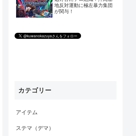
地反対運動に極左暴力集団
が関与！
カテゴリー
アイテム
ステマ（デマ）