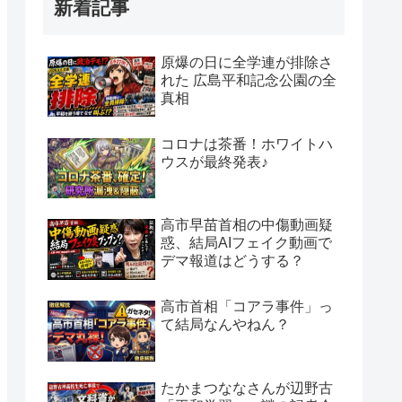
新着記事
原爆の日に全学連が排除さ
れた 広島平和記念公園の全
真相
コロナは茶番！ホワイトハ
ウスが最終発表♪
高市早苗首相の中傷動画疑
惑、結局AIフェイク動画で
デマ報道はどうする？
高市首相「コアラ事件」っ
て結局なんやねん？
たかまつななさんが辺野古