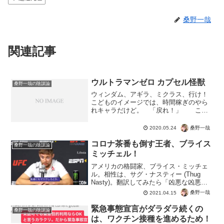
桑野一哉
関連記事
ウルトラマンゼロ カプセル怪獣
桑野一哉の陰謀論
ウィンダム、アギラ、ミクラス、行け！
こどものイメージでは、時間稼ぎのやら
れキャラだけど。 「戻れ！」 この
カプセル怪獣が生んだのが、ポケモン。
ポケットモンスターの生みの親は、田尻
桑野一哉
2020.05.24
智さん。【『ウルトラセブン』のファン
でもあり、同作のカプセル...
コロナ茶番も倒す王者、ブライス
桑野一哉の陰謀論
ミッチェル！
アメリカの格闘家、ブライス・ミッチェ
ル。相性は、サグ・ナスティー (Thug
Nasty)。翻訳してみたら「凶悪な凶悪
犯」。それにしてはまったくに使わしく
桑野一哉
2021.04.15
ない発言ですね。アメリカの格闘家とは
恐れ入ります。本当に強い男は、コロナ
緊急事態宣言がダラダラ続くの
桑野一哉の陰謀論
なんかに騙され...
は、ワクチン接種を進めるため！