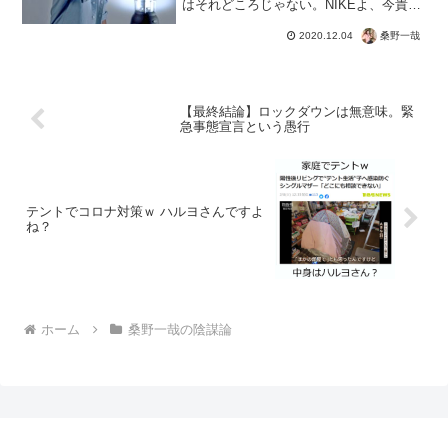
はそれどころじゃない。NIKEよ、今貴社
がこれを作りますか。ウイグル人強制労
働を暴露された企業が。人種差別どころ
桑野一哉
2020.12.04
か宗教差別すら無い日本を差別国だと。
オニツカタイガーを裏...
【最終結論】ロックダウンは無意味。緊
急事態宣言という愚行
テントでコロナ対策ｗ ハルヨさんですよ
ね？
ホーム
桑野一哉の陰謀論