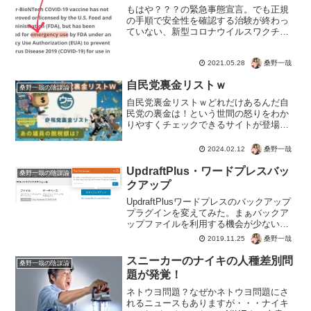
もはや？？？の緊急事態宣言。でも正規
の手順で安全性を確認する治験が終わっ
ていない、新型コロナウイルスワクチン
でも、緊急事態であれば接種ができる！
ということなのですね。つまり、ワクチ
桑野一哉
2021.05.28
ンをとにかく消費させるためには、病床
数を減らしてでも緊急事態...
自民党裏金リストｗ
桑野一哉の陰謀論
自民党裏金リストｗどれだけあるんだ自
民党の裏金は！という世間の怒りをわか
りやすくチェックできるサイトが登場！
脱税金額と、公式ページでうたっている
きれい事もチェックできますよ♪ぜひ、選
桑野一哉
2024.02.12
挙前に改めてチェックしておきたいです
ね。 こんなのサクっと...
UpdraftPlus・ワードプレスバッ
桑野一哉の陰謀論
クアップ
UpdraftPlusワードプレスのバックアップ
プラグインを変えてみた。まぁバックア
ップファイルを利用する機会が少ないの
ですが、やっておかないとですからね。
桑野一哉
2019.11.25
どうせならカンタンで自動でってのがい
い。このUpdraftPlusは、自動でバック
スニーカーのナイキの人種差別問
桑野一哉の陰謀論
ア...
題が発覚！
ネトウヨ問題？なぜかネトウヨ問題にさ
れるニュースもありますが・・・ナイキ