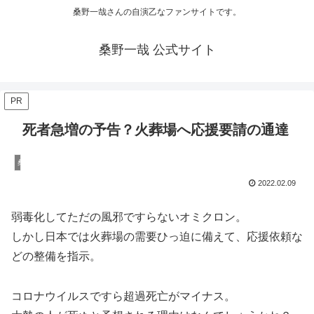
桑野一哉さんの自演乙なファンサイトです。
桑野一哉 公式サイト
PR
死者急増の予告？火葬場へ応援要請の通達
桑野一哉の陰謀論
2022.02.09
弱毒化してただの風邪ですらないオミクロン。
しかし日本では火葬場の需要ひっ迫に備えて、応援依頼な
どの整備を指示。
コロナウイルスですら超過死亡がマイナス。