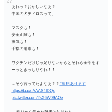
あれっ？おかしいなあ？
中国の犬テドロスって、
マスクも！
安全距離も！
換気も！
手指の消毒も！
ワクチンだけじゃ足りないからとそれら全部をず
ーっときっちりやれ！！
…そう言ってたよなあ？？
#魚拓あります
https://t.co/eAAAS4IDQx
pic.twitter.com/2sX6W09AOe
— 眠りから覚めた献者と仲間たち