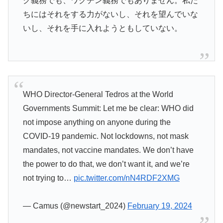
ク義務でも、ワクチン義務でもありません。私た
ちにはそれをする力がないし、それを望んでいな
いし、それを手に入れようともしていない。
WHO Director-General Tedros at the World
Governments Summit: Let me be clear: WHO did
not impose anything on anyone during the
COVID-19 pandemic. Not lockdowns, not mask
mandates, not vaccine mandates. We don’t have
the power to do that, we don’t want it, and we’re
not trying to…
pic.twitter.com/nN4RDF2XMG
— Camus (@newstart_2024)
February 19, 2024