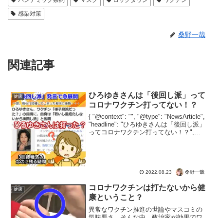
感染対策
桑野一哉
関連記事
ひろゆきさんは「後回し派」って
健康
コロナワクチン打ってない！？
{ "@context": "", "@type": "NewsArticle",
"headline": "ひろゆきさんは「後回し派」
ってコロナワクチン打ってない！？",
"image": [ "" ], "datePublished":...
桑野一哉
2022.08.23
コロナワクチンは打たないから健
健康
康ということ？
異常なワクチン推進の世論やマスコミの
気味悪さ。そんな中、政治家が効果でワ