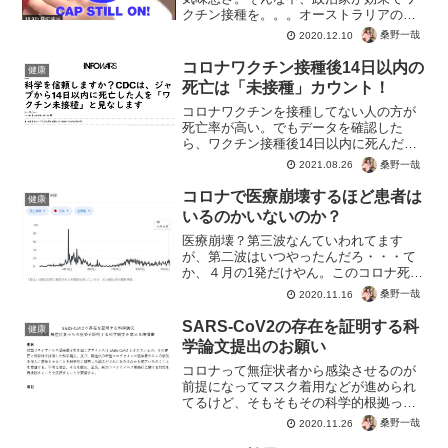
クチン接種を。。。オーストラリアの政
治家によるフェイクパフォーマンス。ほ
桑野一哉
2020.12.10
ら、何もなく安全でしょ？って感じ？で
もそれ、って、キャップしたままやん！
コロナワクチン接種後14日以内の
健康
ワクチンは打たないから健...
死亡は「未接種」カウント！
コロナワクチンを接種してない人の方が
死亡率が高い。でもデータを確認した
ら、ワクチン接種後14日以内に死んだ人
は「未接種」としてカウントというイン
桑野一哉
2021.08.26
チキコロナ算ｗなんとかワクチンの副反
応による死亡を隠蔽したいようですね。
コロナで医療崩壊するほど患者は
健康
これってアナフィラキシー...
いるのかいないのか？
医療崩壊？第三波なんていわれてます
が、第二波はいつやったんだろ・・・て
か、４月の1発だけやん。このコロナ死不
正カウントでもただの風邪。患者不足病
桑野一哉
2020.11.16
床使用率の悪化。医療崩壊の恐れって、
耳にする。春に日本で封鎖された病院も
SARS-CoV2の存在を証明する科
健康
あった。海外では一方でこ...
学論文提出のお願い
コロナって無症状者から感染させるのが
前提になってマスク着用などが進められ
てるけど、そもそもその科学的根拠って
どこ？もしかして、何の理由もなく適当
桑野一哉
2020.11.26
に言ってるんじゃないの？なんて思った