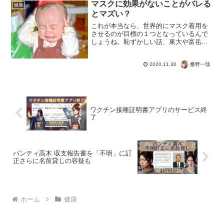
ら、ちゃんと根拠を確認するための書類
マスクに効果がないことがバレる
健康
だってー。字幕大王: S...
とマズい？
これが本当なら、世界的にマスク着用を
させるのが目標の１つとなっているんで
しょうね。恥ずかしい話、東大や富岳の
おもしろ実験しかない日本。デンマーク
のRCT研究で科学的には完全にマスクの
桑野一哉
2020.11.30
効果はありません。ツイッターだけでな
く、厚労省も「静かな会...
ワクチン接種証明書アプリのサービス終
了
パンティ高木 収支報告書を「不明」に訂
正さらに名前貸しの容疑も
ホーム
健康