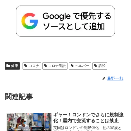
健康
コロナ
コロナ訴訟
ヘルパー
訴訟
桑野一哉
関連記事
ギャー！ロンドンでさらに規制強
健康
化！屋内で交流することは禁止
英国はロンドンの制限強化、他の家族と