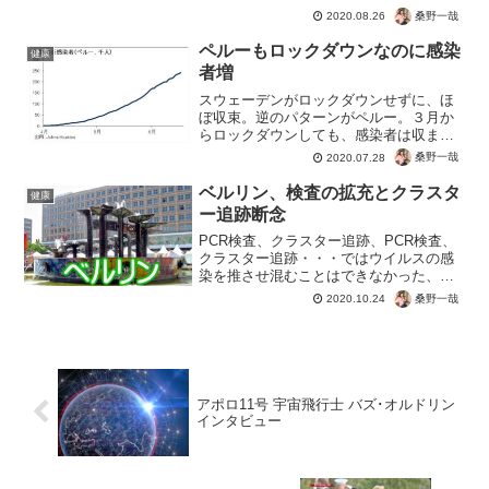
ついてコッホの原則や疫学理論に照ら
桑野一哉
2020.08.26
し、「このウイルスが怖いというデータ
は無い」と解説した。そのとおり。わざ
ペルーもロックダウンなのに感染
健康
わざ本物の意見を持ち出...
者増
スウェーデンがロックダウンせずに、ほ
ぼ収束。逆のパターンがペルー。３月か
らロックダウンしても、感染者は収まら
ない。厳しいロックダウンを実行したペ
桑野一哉
2020.07.28
ルーは経済優先のブラジルより感染がひ
どいのようです。ロックダウンのレベル
ベルリン、検査の拡充とクラスタ
健康
はコロナの感染にあまり影...
ー追跡断念
PCR検査、クラスター追跡、PCR検査、
クラスター追跡・・・ではウイルスの感
染を推させ混むことはできなかった、と
いうことですね。ベルリンは、グレート
桑野一哉
2020.10.24
バーリントン宣言路線に副市長Falko
Liecke氏によると・感染者が多すぎる・
接触追跡は...
アポロ11号 宇宙飛行士 バズ･オルドリン
インタビュー