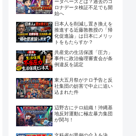
ータベースとは？過去のコ
ロナデータ検証不足でも開
始へ
日本人を削減し置き換えを
推進する近藤敦教授の「帰
化促進論」は日本にメリッ
トをもたらすか？
共産党の生活保護「圧力」
事件に政治倫理審査会が条
例違反を認定
東大五月祭がテロ予告と反
社集団の妨害で中止に追い
込まれた件
辺野古にテロ組織！沖縄基
地反対運動に極左暴力集団
が関与！
文科省が異例の介入を決