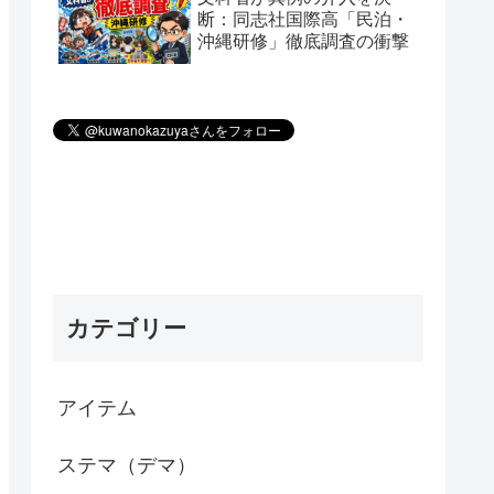
断：同志社国際高「民泊・
沖縄研修」徹底調査の衝撃
カテゴリー
アイテム
ステマ（デマ）