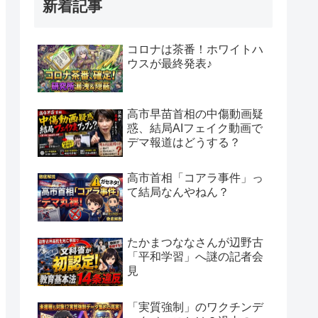
新着記事
コロナは茶番！ホワイトハ
ウスが最終発表♪
高市早苗首相の中傷動画疑
惑、結局AIフェイク動画で
デマ報道はどうする？
高市首相「コアラ事件」っ
て結局なんやねん？
たかまつななさんが辺野古
「平和学習」へ謎の記者会
見
「実質強制」のワクチンデ