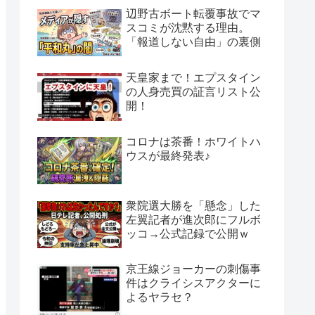
辺野古ボート転覆事故でマ
スコミが沈黙する理由。
「報道しない自由」の裏側
天皇家まで！エプスタイン
の人身売買の証言リスト公
開！
コロナは茶番！ホワイトハ
ウスが最終発表♪
衆院選大勝を「懸念」した
左翼記者が進次郎にフルボ
ッコ→公式記録で公開ｗ
京王線ジョーカーの刺傷事
件はクライシスアクターに
よるヤラセ？