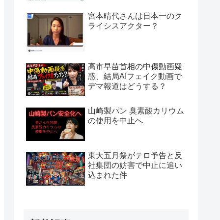
宮本晴代さんは日本一のク
ライシスアクター？
高市早苗首相の中傷動画疑
惑、結局AIフェイク動画で
デマ報道はどうする？
山崎製パン 臭素酸カリウム
の使用を中止へ
東大五月祭がテロ予告と反
社集団の妨害で中止に追い
込まれた件