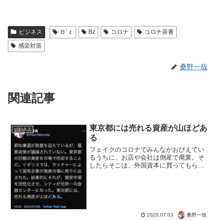
ビジネス
Ｂ’ｚ
Bz
コロナ
コロナ茶番
感染対策
桑野一哉
関連記事
東京都には売れる資産が山ほどあ
ビジネス
る
フェイクのコロナでみんながおびえてい
るうちに、お店や会社は倒産で廃業。そ
したらそこは、外国資本に買ってもらう
から大丈夫！ってことですね。いや、日
本国民は大丈夫！じゃないんだけど、マ
スクしてるうちはどんどん売られそう。
都知事選が終盤を迎えてい...
桑野一哉
2020.07.03