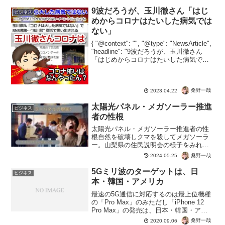
9波だろうが、玉川徹さん「はじ
ビジネス
めからコロナはたいした病気では
ない」
{ "@context": "", "@type": "NewsArticle",
"headline": "9波だろうが、玉川徹さん
「はじめからコロナはたいした病気では
ない」", "image": [ "" ], "datePublish...
桑野一哉
2023.04.22
太陽光パネル・メガソーラー推進
ビジネス
者の性根
太陽光パネル・メガソーラー推進者の性
根自然を破壊しクマを殺してメガソーラ
ー。山梨県の住民説明会の様子をみれ
ば、どういう連中かかよくわかる。森林
桑野一哉
2024.05.25
や動物を殺すどころか、人にまで危害を
加えるのは時間の問題。金のために自然
5Gミリ波のターゲットは、日
ビジネス
破壊する太陽光発電にたいし...
本・韓国・アメリカ
最速の5G通信に対応するのは最上位機種
の「Pro Max」のみただし「iPhone 12
Pro Max」の発売は、日本・韓国・アメ
リカ限定。日本では6GHzの許可しかされ
桑野一哉
2020.09.06