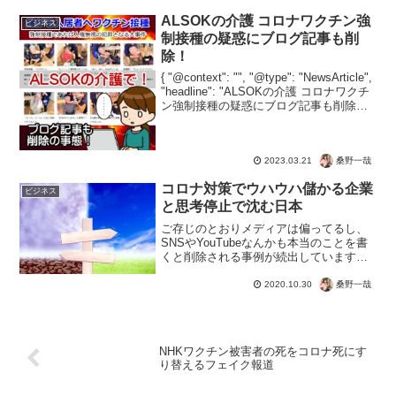
てないとのことなので、変更してでも5G
の導入を進めそう。逆にいろいろ...
ALSOKの介護 コロナワクチン強
ビジネス
制接種の疑惑にブログ記事も削
除！
{ "@context": "", "@type": "NewsArticle",
"headline": "ALSOKの介護 コロナワクチ
ン強制接種の疑惑にブログ記事も削除！",
"image": [ "" ], "datePublish...
桑野一哉
2023.03.21
コロナ対策でウハウハ儲かる企業
ビジネス
と思考停止で沈む日本
ご存じのとおりメディアは偏ってるし、
SNSやYouTubeなんかも本当のことを書
くと削除される事例が続出していますよ
ね？でも、答えはシンプルな構造だった
りしてね♪事実や科学でも削除アメリカの
桑野一哉
2020.10.30
各州や世界の各地でのマスクを義務化し
てもマスクが役...
NHKワクチン被害者の死をコロナ死にす
り替えるフェイク報道