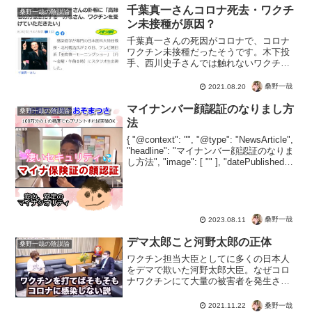
千葉真一さんコロナ死去・ワクチ
桑野一哉の陰謀論
ン未接種が原因？
千葉真一さんの死因がコロナで、コロナ
ワクチン未接種だったそうです。木下投
手、西川史子さんでは触れないワクチン
なのに、今回は未接種アピールとはずい
ぶんと調子がいいですね。ワイドショー
桑野一哉
2021.08.20
が嬉々として報道しているのは、ワクチ
ン推進のネタになるからで...
マイナンバー顔認証のなりまし方
桑野一哉の陰謀論
法
{ "@context": "", "@type": "NewsArticle",
"headline": "マイナンバー顔認証のなりま
し方法", "image": [ "" ], "datePublished":
"2023-08-11"...
桑野一哉
2023.08.11
デマ太郎こと河野太郎の正体
桑野一哉の陰謀論
ワクチン担当大臣としてに多くの日本人
をデマで欺いた河野太郎大臣。なぜコロ
ナワクチンにて大量の被害者を発生させ
たのか？今となってはデマ太郎にふさわ
しいガセとフェイクのオンパレード。こ
桑野一哉
2021.11.22