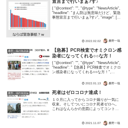
宣言まで行いまぁ?す♪
{ "@context": "", "@type": "NewsArticle",
"headline": "まん防は無意味だけど、緊急
事態宣言まで行いまぁ?す♪", "image": [ ""
], "datePublished": "2...
桑野一哉
2022.02.02
【急募】PCR検査でオミクロン感
桑野一哉の陰謀論
染者になってくれる○○な方！
{ "@context": "", "@type": "NewsArticle",
"headline": "【急募】PCR検査でオミクロ
ン感染者になってくれる○○な方！",
"image": [ "" ], "datePublished"...
桑野一哉
2022.01.13
死者はゼロコロナ達成！
桑野一哉の陰謀論
１０月に入ってからコロナ煽りが一気に
収束。そしてついにコロナ死者ゼロへ。
これはなんらかの意図によってコントロ
ールされているのでしょうね。しかしフ
ェイクコロナを企てた連中がいるからに
は油断はできません。ウイルスに無意味
桑野一哉
2021.11.07
なマスクを外す。日本はこ...