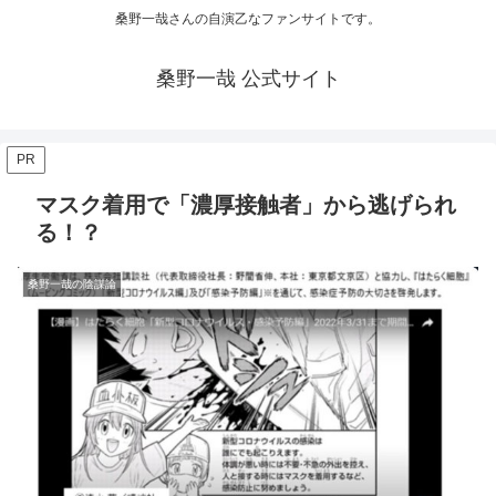
桑野一哉さんの自演乙なファンサイトです。
桑野一哉 公式サイト
PR
マスク着用で「濃厚接触者」から逃げられ
る！？
桑野一哉の陰謀論