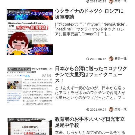
桑野一哉
2023.02.18
ウクライナのドネツク ロシアに
桑野一哉の陰謀論
援軍要請
{ "@context": "", "@type": "NewsArticle",
"headline": "ウクライナのドネツク ロシ
アに援軍要請", "image": [ "" ],
"datePublished": "2022-06-...
桑野一哉
2022.06.15
日本から台湾に送ったコロナワク
桑野一哉の陰謀論
チンで大量死はフェイクニュー
ス！
とりあえず一安心なのが、日本から送っ
たアストラゼネカのワクチンで台湾人が
大量死というのがウソだったこと。フェ
イクうんぬんよりも、とにかくよかっ
た。どうやら中共による、他国分断の工
桑野一哉
2021.06.24
作のような噂があります。噂ですが本当
でしょう（偏見？）「日本が...
教育者のお手本♪いいぞ日光市立
桑野一哉の陰謀論
足尾中学校
本来、しっかりと厚労省のルールを守る