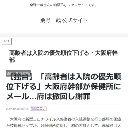
桑野一哉さんの自演乙なファンサイトです。
桑野一哉 公式サイト
PR
高齢者は入院の優先順位下げる・大阪府幹
部
桑野一哉の陰謀論