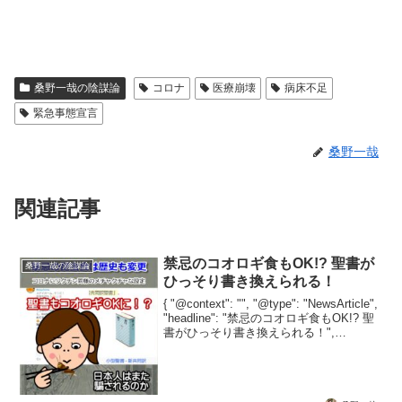
桑野一哉の陰謀論
コロナ
医療崩壊
病床不足
緊急事態宣言
桑野一哉
関連記事
禁忌のコオロギ食もOK!? 聖書が
桑野一哉の陰謀論
ひっそり書き換えられる！
{ "@context": "", "@type": "NewsArticle",
"headline": "禁忌のコオロギ食もOK!? 聖
書がひっそり書き換えられる！",
"image": [ "" ], "datePublished":...