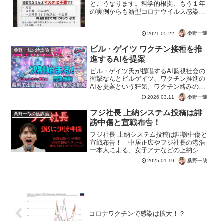
とこうなります。科学的根拠、もう１年
の実例からも新型コロナウイルス感染症
の対策はわかってますからね。しかし子
どもより自分の保身を優先して、クレー
桑野一哉
2021.05.22
ムを回避のために逃げる教育関係者が多
い中、ほんとうに頭がさが...
ビル・ゲイツ ワクチン接種を推
桑野一哉の陰謀論
進するAIを提案
ビル・ゲイツ氏が提唱するAI監視社会の
衝撃なんとビルゲイツ、ワクチン推進の
AIを提案という狂気。ワクチン絡みの裁
判で、出頭命令も出されている被告人。
桑野一哉
2026.03.11
世界では気づいた人から打つのをやめ
る、mRNAワクチン。AIの普及で事実を
フジ社長 上納システム投稿は誹
桑野一哉の陰謀論
知られると困るので...
謗中傷と宣戦布告！
フジ社長 上納システム投稿は誹謗中傷と
宣戦布告！ 中居正広やフジ社長の港浩
一本人による、女子アナなどの上納シス
テム。人身売買に当たる人権を無視した
桑野一哉
2025.01.19
非道な行為が明らかになり、逆ギレ。
SNSで憶測の情報は誹謗中傷だと吠える
も、さんざん日本人を侮...
コロナワクチンで感染は拡大！？