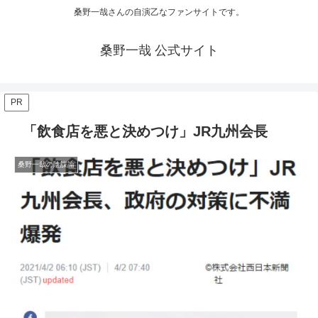
桑野一哉さんの自演乙なファンサイトです。
桑野一哉 公式サイト
PR
「飲食店を悪と決めつけ」JR九州会長
桑野一哉の陰謀論