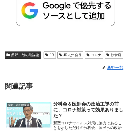
桑野一哉の陰謀論
JR
JR九州会長
コロナ
飲食店
桑野一哉
関連記事
分科会＆医師会の政治主導の前
桑野一哉の陰謀論
に、コロナ対策って効果ありまし
た？
新型コロナウイルス対策に無力であるこ
とを示しただけの分科会。国民への政治