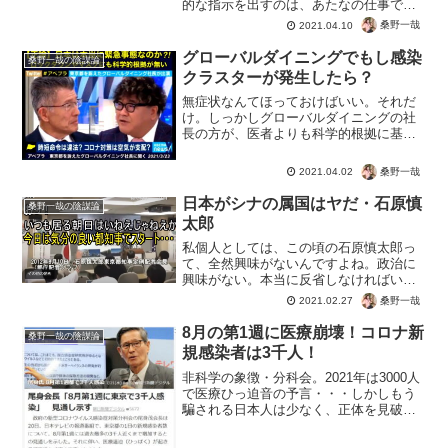
的な指示を出すのは、あたなの仕事でも
権限もありません！まずはいい加減言葉
桑野一哉
2021.04.10
で国民を愚弄するのではなく、少しは人
の役に立つコロナ対策を行ってはいかが
グローバルダイニングでもし感染
桑野一哉の陰謀論
でしょう。具体的には消え...
クラスターが発生したら？
無症状なんてほっておけばいい。それだ
け。しっかしグローバルダイニングの社
長の方が、医者よりも科学的根拠に基づ
いているというｗクラスターに関しては
定義すら決まっていません。豊洲なんて
桑野一哉
2021.04.02
１００人以上感染者がでていても、クラ
スターに認定しないだけで...
日本がシナの属国はヤだ・石原慎
桑野一哉の陰謀論
太郎
私個人としては、この頃の石原慎太郎っ
て、全然興味がないんですよね。政治に
興味がない。本当に反省しなければいけ
ないと反省しながらみています。朝日で
桑野一哉
2021.02.27
も毎日でも右でも左でも、意見をぶつけ
あうのはいいこと。ただしフェアな条件
8月の第1週に医療崩壊！コロナ新
桑野一哉の陰謀論
でしっかりと前提を揃える...
規感染者は3千人！
非科学の象徴・分科会。2021年は3000人
で医療ひっ迫音の予言・・・しかしもう
騙される日本人は少なく、正体を見破っ
た世論にフルボッコ・・・これ以上、分
科会としてウソをついて騙し続けるのは