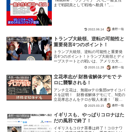
"headline": "ウクライナ ついに一般女性
まで戦闘員として戦地へ動員！",
"image": [ "" ], "datePublished": "...
桑野一哉
2022.06.14
トランプ大統領、逆転の可能性と
桑野一哉の陰謀論
重要発言4つのポイント！
トランプ大統領、逆転の可能性と重要発
言4つのポイント！トランプ大統領とディ
ープステートとの戦いは、アメリカ大統
領選という最大のクライマックスで、ま
桑野一哉
2020.11.29
すます想像を超える展開を見せ始めてい
る。果たしてトランプ逆転なるか？ そ
立花孝志が 財務省解体デモで テ
桑野一哉の陰謀論
の決定的な瞬間を見逃す...
ロに襲撃される！
アンチ立花は、無能orテロ集団orサイコパ
スを証明！ 財務省解体デモにて、N党の
立花孝志さんをテロが殺人未遂！「殺意
があった」とまで主張するとは、これは
桑野一哉
2025.03.15
異例のガチ勢の可能性が高い。普通は刑
期を軽くするためウソでも「殺す気はな
イギリスも、やっぱりコロナはた
桑野一哉の陰謀論
かった」というの...
だの風邪で終了！
イギリスもコロナ茶番は終了！コロナワ