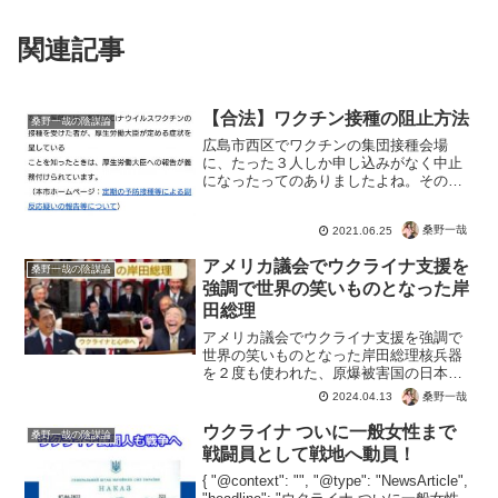
関連記事
【合法】ワクチン接種の阻止方法
桑野一哉の陰謀論
広島市西区でワクチンの集団接種会場
に、たった３人しか申し込みがなく中止
になったってのありましたよね。その秘
密を利用して、ワクチンから日本国民を
守る方法ですね。ソースや根拠はなんな
桑野一哉
2021.06.25
んだ！？というのもありますが、とても
スマートな方法なのでご紹介...
アメリカ議会でウクライナ支援を
桑野一哉の陰謀論
強調で世界の笑いものとなった岸
田総理
アメリカ議会でウクライナ支援を強調で
世界の笑いものとなった岸田総理核兵器
を２度も使われた、原爆被害国の日本。
再び原爆を落としたのは、ロシアじゃな
桑野一哉
2024.04.13
くてアメリカでしょ？まさに加害者であ
るアメリカ議会で、気狂い総理として笑
ウクライナ ついに一般女性まで
桑野一哉の陰謀論
いものへ。ロシアが「再び...
戦闘員として戦地へ動員！
{ "@context": "", "@type": "NewsArticle",