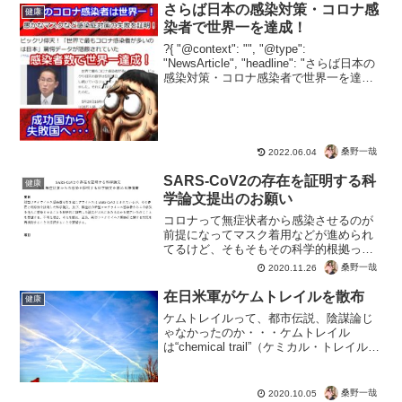
さらば日本の感染対策・コロナ感
健康
染者で世界一を達成！
?{ "@context": "", "@type":
"NewsArticle", "headline": "さらば日本の
感染対策・コロナ感染者で世界一を達
成！", "image": [ "" ], "datePublished":
"2...
桑野一哉
2022.06.04
SARS-CoV2の存在を証明する科
健康
学論文提出のお願い
コロナって無症状者から感染させるのが
前提になってマスク着用などが進められ
てるけど、そもそもその科学的根拠って
どこ？もしかして、何の理由もなく適当
桑野一哉
2020.11.26
に言ってるんじゃないの？なんて思った
ら、ちゃんと根拠を確認するための書類
在日米軍がケムトレイルを散布
健康
だってー。字幕大王: S...
ケムトレイルって、都市伝説、陰謀論じ
ゃなかったのか・・・ケムトレイル
は“chemical trail”（ケミカル・トレイル）
の略だそうです。ちなみにwiki先生の解
説。ケムトレイル (英: chemtrail)は、飛行
機雲(英: contr...
桑野一哉
2020.10.05