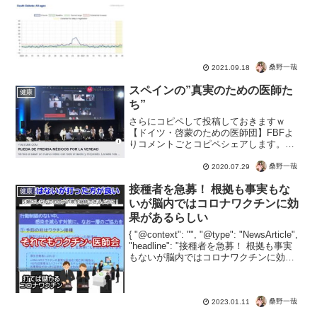
条件も違うのですが、十分な参考例でし
ょう。ロックダウンしてもしなくても意
味なしｗ治療体制や統計データの基準も
違うのでしょう。でも例年...
桑野一哉
2021.09.18
スペインの”真実のための医師た
健康
ち”
さらにコピペして投稿しておきますｗ
【ドイツ・啓蒙のための医師団】FBFよ
りコメントごとコピペシェアします。西
側諸国、スウェーデン、ドイツに続きス
ペインでも____________プライベートグ
桑野一哉
2020.07.29
ループで共有されていた投稿をシェアし
接種者を急募！ 根拠も事実もな
ます。投稿さ...
健康
いが脳内ではコロナワクチンに効
果があるらしい
{ "@context": "", "@type": "NewsArticle",
"headline": "接種者を急募！ 根拠も事実
もないが脳内ではコロナワクチンに効果
があるらしい", "image": [ "" ], "datePub...
桑野一哉
2023.01.11